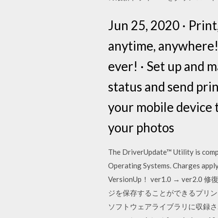
Jun 25, 2020 · Prin
anytime, anywhere! 
ever! · Set up and 
status and send print
your mobile device t
your photos
The DriverUpdate™ Utility is com
Operating Systems. Charges apply 
VersionUp！ ver1.0 → ver2.0
ジを保存することができるプリントス
ソフトウェアライブラリに収録され