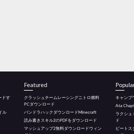
Featured
Popula
ードす
クラッシュチームレーシングニトロ燃料
キャンプワ
PCダウンロード
Ata Ch
イル
パンドラハックダウンロードMinecraft
ラクシュ
読み書きスキル2のPDFをダウンロード
ド
マッシュアップ2無料ダウンロードウィン
ビートス