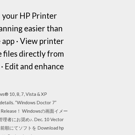
h your HP Printer
anning easier than
 app · View printer
 files directly from
 · Edit and enhance
s® 10, 8, 7, Vista & XP
l details. “Windows Doctor 7”
ler” Release！ Windowsの画面イメー
♪. Dec. 10 Vector
ソフトを Download hp