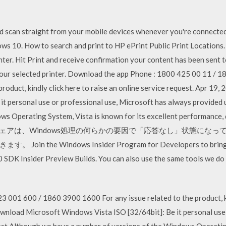
nd scan straight from your mobile devices whenever you're connecte
ows 10. How to search and print to HP ePrint Public Print Locations.
inter. Hit Print and receive confirmation your content has been sent 
t your selected printer. Download the app Phone : 1800 425 00 11 /
product, kindly click here to raise an online service request. Apr 19
it personal use or professional use, Microsoft has always provided 
ws Operating System, Vista is known for its excellent performance,
ウェアは、Windows処理の何らかの要因で「応答なし」状態にな
e Windows Insider Program for Developers to bring eve
SDK Insider Preview Builds. You can also use the same tools we do
 001 600 / 1860 3900 1600 For any issue related to the product, kin
ownload Microsoft Windows Vista ISO [32/64bit]: Be it personal use