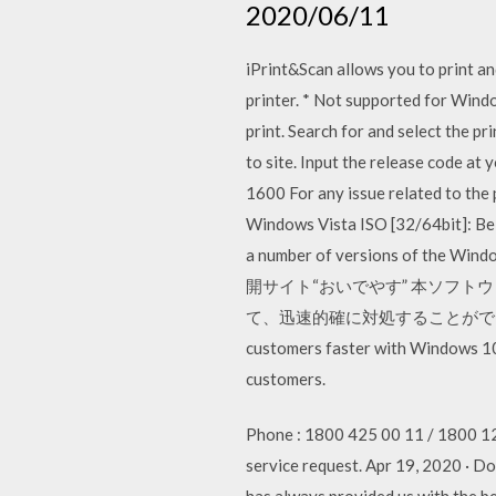
2020/06/11
iPrint&Scan allows you to print a
printer. * Not supported for Wind
print. Search for and select the pr
to site. Input the release code a
1600 For any issue related to the 
Windows Vista ISO [32/64bit]: Be 
a number of versions of the Windo
開サイト“おいでやす” 本ソフト
て、迅速的確に対処することができます。 Join th
customers faster with Windows 10 
customers.
Phone : 1800 425 00 11 / 1800 123
service request. Apr 19, 2020 · D