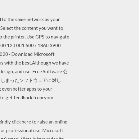
d to the same network as your
 Select the content you want to
to the printer. Use GPS to navigate
 1800 123 001 600 / 1860 3900
, 2020 · Download Microsoft
us with the best.Although we have
 design, and use. Free Software 公
ってしまったソフトウェアに対し
n better apps to your
 to get feedback from your
dly click here to raise an online
 or professional use, Microsoft