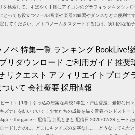
ブラリを検索して、すばやく手軽にアイコンのグラフィックをダウン
るのにとっても役立つツール!音楽や楽器の練習やダンスなどに便利で
してください。メトロノームをスタートするには、実用的な拍子指示機能
ベ 特集一覧 ランキング BookLive
アプリダウンロード ご利用ガイド 推奨環
 リクエスト アフィリエイトプログラム SN
ive!について 会社概要 採用情報
（スタービート）] 1巻｜引っ込み思案な高校1年生・戸山香澄。憂鬱な
キズナ）を紡いでいく！少女たちの成長を描く青春バンドストーリー。
kgb ～the game～ 配信元 京風とまと 配信日 2020/02/28 
ードしたのに、どこにもクイズの文字なし…。 どうなってんだと思