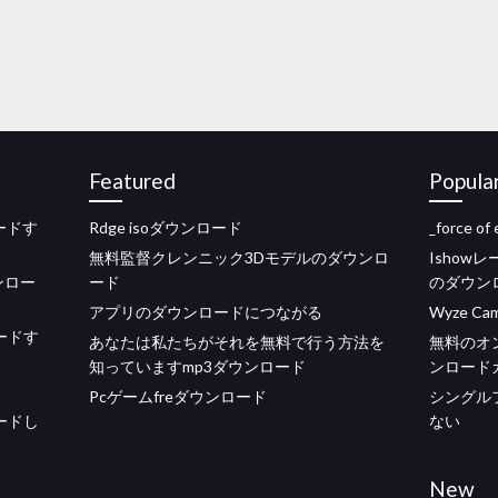
Featured
Popula
ードす
Rdge isoダウンロード
_force 
無料監督クレンニック3Dモデルのダウンロ
Ishow
ンロー
ード
のダウン
アプリのダウンロードにつながる
Wyze 
ロードす
あなたは私たちがそれを無料で行う方法を
無料のオ
知っていますmp3ダウンロード
ンロード
Pcゲームfreダウンロード
シングル
ロードし
ない
New