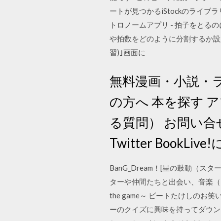
ートが見つかるiStockのライ
トロノームアプリ - 拍子をと
や拍数をどのように分割するか設定
習)｣画面に
無料漫画・小説・ラノ
の方へ 本を探す 
る質問） お問い合せ
Twitter BookL
BanG_Dream！[星の鼓動
ターや仲間たちと出会い、音楽（
the game～ ビートたけしのお笑い
ーのクイズに興味を持ってダウンロ