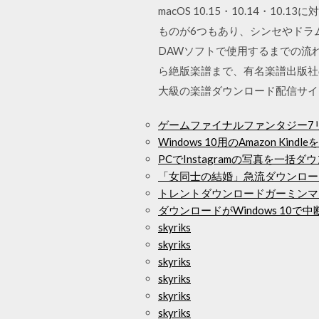
macOS 10.15・10.14・1
ものが6つもあり、シンセやドラ
DAWソフトで使用するまでの流れを
ら絶版楽譜まで、有名楽譜出版社
大級の楽譜ダウンロード配信サイトです
ゲームファイナルファンタジー7リ
Windows 10用のAmazon Kin
PCでInstagramの写真を一括ダ
「女同士の結婚」急流ダウンロー
トレントダウンロードガーミンマ
ダウンロードがWindows 10で
skyriks
skyriks
skyriks
skyriks
skyriks
skyriks