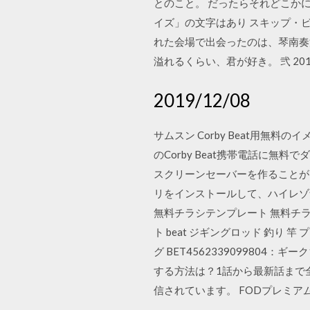
とのこと。 だったらそれどこか
イズ」の文字はあり スキップ・
れた会場で出会ったのは、琴南奏江と
溢れるくらい、君が好き。 弐 2019
2019/12/08
サムスン Corby Beat用無
のCorby Beat携帯電話に無
スクリーンセーバーを作ることができ
リをインストールして、ハイレゾ音
無料チラシテンプレート 無料チラ
ト beat ジギングロッド 釣り 竿
グ BET4562339099804
する方法は？1話から最新話まで
信されています。 FODプレミ