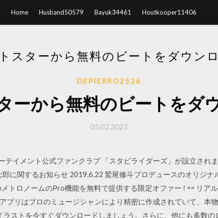
Home
Husband50579
Bayuk34461
Houtkooper11406
トスターから無料のビートをダウン
DEPIERRO2526
ターから無料のビートをダ
05.02.2021
トエンターテイメント公式ファンクラブ 「スタビライダーズ」が設立され
村凌太郎に関するお知らせ 2019.6.22 鷲尾修斗プロデュースのオリ
ア上唯一のメトロノームのPro機能を無料で提供する限定オファー ! == リ
アプリはプロのミュージシャンにより精密に作成されていて、本
ーイラストを今すぐダウンロードしましょう。さらに、他にも多数の