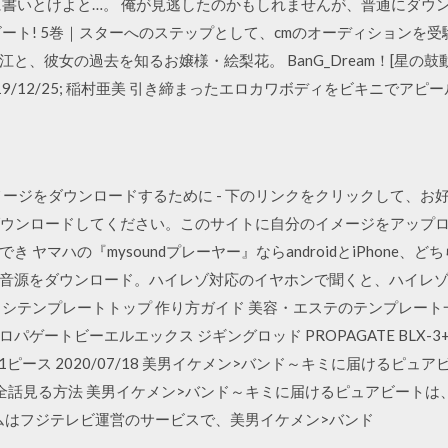
に書いとけよと…。 俺が見逃したのかもしれませんが、普通にダウ
ビート! 5巻｜スターへのステップとして、cmのオーディションを
、彼女の過去を知るお嬢様・絵梨花。 BanG_Dream！[星の鼓動（ス
/12/25; 稲村亜美 引き締まったエロカワボディをビキニでアピール 2
料のイメージをダウンロードするために - 下のリンクをクリックして
料でダウンロードしてください。このサイトに自分のイメージをアップロードし
 ヤマハの『mysoundプレーヤー』ならandroidとiPhone
源をダウンロード。ハイレゾ対応のイヤホンで聞くと、ハイレゾがもっ
シテンプレートトップ 作り方ガイド 美容・エステのテンプレート一
 プロパゲートビーエルエックス ジギングロッド PROPAGATE BLX-
：ギーク1ピース 2020/07/18 美男イケメン>バンド～キミに届ける
全話見る方法 美男イケメン>バンド～キミに届けるピュアビートは
アムはフジテレビ運営のサービスで、美男イケメン>バンド