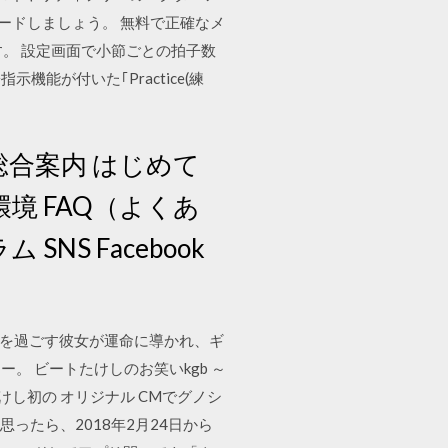
ロードしましょう。 無料で正確なメ
す。 設定画面で小節ごとの拍子数
が付いた｢Practice(練
!総合案内 はじめて
境 FAQ（よくあ
S Facebook
日々を過ごす彼女が運命に導かれ、ギ
 ビートたけしのお笑いkgb ～
ビートたけし初の オリジナル CMでグノシ
ったら、2018年2月24日から