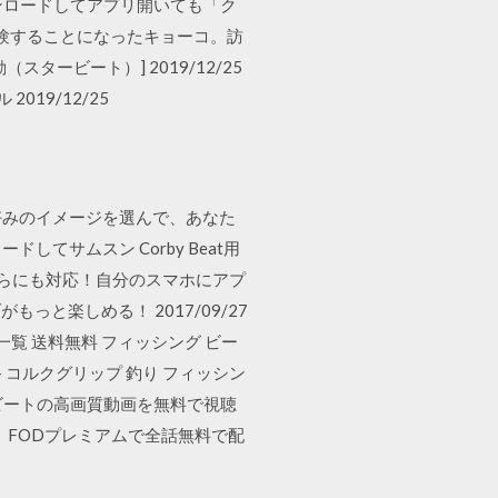
ンロードしてアプリ開いても「ク
受験することになったキョーコ。訪
タービート）] 2019/12/25
019/12/25
、お好みのイメージを選んで、あなた
てサムスン Corby Beat用
、どちらにも対応！自分のスマホにアプ
と楽しめる！ 2017/09/27
覧 送料無料 フィッシング ビー
3+ コルクグリップ 釣り フィッシン
ピュアビートの高画質動画を無料で視聴
、FODプレミアムで全話無料で配