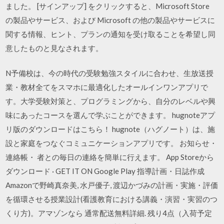
ました。 [サインアップ] をクリックすると、Microsoft Store
の製品やサービス、および Microsoft の他の製品やサービスに
関する情報、ヒント、プランの通知を受け取ることを希望し同
意したものと見なされます。
N予備校は、今の時代の受験勉強スタイルに合わせ、生放送授
業・教材全てをスマホに最適化したオールインワンアプリで
す。大学受験対策と、プログラミングから、自分のレベルや興
味にあったコースを選んで学ぶことができます。 hugnoteアプ
リ版のダウンロードはこちら！ hugnote（ハグノート）は、施
設と家庭をつなぐコミュニケーションアプリです。 お知らせ・
連絡帳・ 者との毎日の連絡を簡単に行えます。 App Storeから
ダウンロード · GET IT ON Google Play 指導計画・日誌作成
Amazonで野崎真奈美, 水戸優子, 渡辺かづみの計画・実施・評価
を循環させる授業設計(看護教育における講義・演習・実習のつ
くり方)。アマゾンなら 通常配送無料詳細. 残り4点（入荷予定