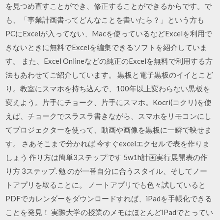
を見つめ直すことができ、修正することができるからです。で
も、「事業計画書ってどんなことを書いたら？」という方も
PCにExcelが入ってない、Macを使っているなどExcelを利用で
きないときに無料でExcelを編集できるソフトを紹介していま
す。 また、Excel Onlineなどの純正のExcelを無料で利用する方
法もあわせてご紹介しています。 黒板と電子黒板のイイとこど
り。教室にスマホを持ち込んで、100年以上変わらない黒板を
変えよう。片手にチョーク、片手にスマホ。Kocri(コクリ)を使
えば、チョークでスラスラ書きながら、スマホをリモコンにし
てプロジェクターを使って、動画や画像を黒板に一瞬で映せま
す。 さあそこまで分かれば 今すぐexcelエクセルで表を作りま
しょう 作り方は簡単3ステップです 5w1h計画実行展開表の作
り方 3ステップ. 勉 のが一番自分に合うスタイル、そしてノー
トアプリを取ることに。 ノートアプリでも色々試していると
PDFでカレンダーをダウンロードすれば、iPadを手帳化できる
ことを発見！ 実際大学の授業のメモはほとんどiPadでとってい