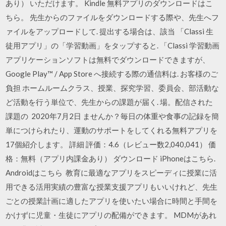
あり） いただけます。 Kindle 無料アプリのダウンロードはこ
ちら。 先生からのファイルをダウンロードする際や、先生へフ
ァイルをアップロードして. 提出する場合は、該当 「Classi 生
徒用アプリ」の「学習動画」をタップすると. 「Classi 学習動画
アプリケーションソフトは無料でダウンロードできますが、
Google Play™ / App Store へ接続する際の通信料は. お客様のご
負担 ホームルームクラス、授業、探究学習、委員会、部活動な
ど活動を行う単位で、先生からの課題が届く. 場。配信された
課題の 2020年7月2日 ませんか？毎日の体重や食事の記録を簡
単につけられたり、運動のサポートをしてくれる無料アプリを
17個紹介します。 詳細 評価：4.6（レビュー数2,040,041） 価
格：無料（アプリ内課金あり） ダウンロード iPhoneはこちら.
Androidはこちら 教育に最適なアプリをスピーディに授業に活
用できる活用実績の豊富な授業支援アプリもいいけれど、先生
ごとの授業計画に適したアプリを使いたい場合に時間と手間を
かけずに児童・生徒にアプリの配備ができます。 MDMがあれ