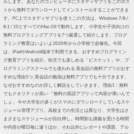
ルします。 あなたのコンピュータにスタディサプリをこのポス
トから無料でダウンロードしてインストールすることができま
す。PC上でスタディサプリを使うこの方法は、Windows 7/8 /
8.1 / 10とすべてのMac OSで動作します。 小学生や子供向けの
無料プログラミングアプリを7つ厳選して紹介します。プログ
ラミング教育はいよいよ2020年から小学校で必修化。今回
は、iPadやAndroid端末で利用できる、おすすめプログラミン
グ教育アプリを紹介。幼児でも楽しめる「ビスケット」や、プ
ログラミングスクールでも使われる 英会話の無料アプリがおす
すめな理由5つ. 英会話の勉強は無料アプリでも十分できます。
なぜおすすめなのか詳しく解説をしていきます。 理由1：無料
でもクオリティが高い 「無料の英語アプリって内容が薄いんで
しょ」 今や大学生の多くがスマホにダウンロードしているスケ
ジュール管理アプリ。高校までの生活とは異なり、大学生はさ
まざまなスケジュールが目白押し。時間割も講義を受ける時間
や内容が曜日毎に違うほか、それ以外にレポートや課題、アル