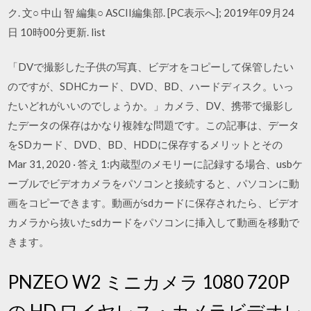
ク. 文○ 中山 智 編集○ ASCII編集部. [PC表示へ]; 2019年09月24
日 10時00分更新. list
「DVで撮影した子供の写真、ビデオをコピーして保管したい
のですが、SDHCカード、DVD、BD、ハードディスク。いっ
たいどれがいいのでしょうか。」カメラ、DV、携帯で撮影し
たデータの保存はかなり複雑な問題です。この記事は、データ
をSDカード、DVD、BD、HDDに保存するメリットとその
Mar 31, 2020 · 答え 1:内蔵型のメモリーに記録する場合、usbケ
ーブルでビデオカメラをパソコンと接続すると、パソコンに動
画をコピーできます。動画がsdカードに保存されたら、ビデオ
カメラから抜いたsdカードをパソコンに挿入して動画を移動で
きます。
PNZEO W2 ミニカメラ 1080 720P
の HD ワイヤレス・カメラビデオレ