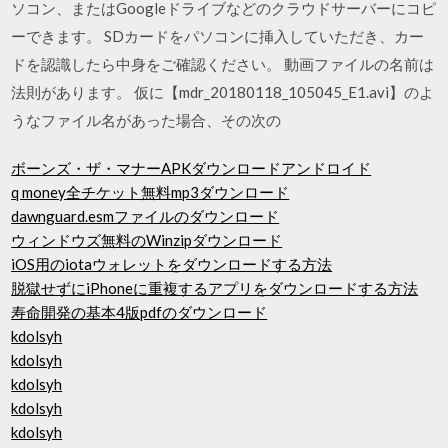
ソコン、またはGoogleドライブなどのクラウドサーバーにコピ
ーできます。 SDカードをパソコンに挿入していただき、カー
ドを認識したら中身をご確認ください。 動画ファイルの名前は
法則があります。 仮に【mdr_20180118_105045_E1.avi】のよ
うなファイル名があった場合、その次の
ボーンズ・ザ・マナーAPKダウンロードアンドロイド
q money全チケット無料mp3ダウンロード
dawnguard.esmファイルのダウンロード
ウィンドウズ無料のWinzipダウンロード
iOS用のiotaウォレットをダウンロードする方法
脱獄せずにiPhoneに重複するアプリをダウンロードする方法
寿命開発の基本4版pdfのダウンロード
kdolsyh
kdolsyh
kdolsyh
kdolsyh
kdolsyh