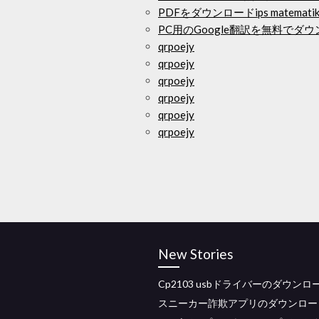
PDFをダウンロードips matematika
PC用のGoogle翻訳を無料でダ
qrpoejy
qrpoejy
qrpoejy
qrpoejy
qrpoejy
qrpoejy
New Stories
Cp2103 usbドライバーのダウンロ
スニーカー詐欺アプリのダウンロー