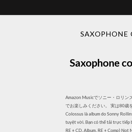
SAXOPHONE
Saxophone 
Amazon Musicでソニー・ロリン
でお楽しみください。 実は80歳を
Colossus là album do Sonny Rolli
tuyệt vời. Bạn có thể tải trực ti
RE + CD, Album, RE + Comp) Not