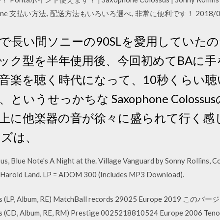
S online 支払い方法､配送方法もいろいろ選べ､非常に便利です！ 2018/0
 今まで長い間ソニーの90SLを愛用してい
ック型を半年使用後、今回初めてBAに手を
で音楽を聴く時代になって、10秒くらい
うせっかちな Saxophone Colossu
上に他楽器の音が徐々に盛られて行く感
ンズは、
, Blue Note's A Night at the. Village Vanguard by Sonny Rollins, C
d. Harold Land. LP = ADOM 300 (Includes MP3 Download).
ssus (LP, Album, RE) MatchBall records 29025 Europe 2019
s (CD, Album, RE, RM) Prestige 0025218810524 Europe 2006 Tenor