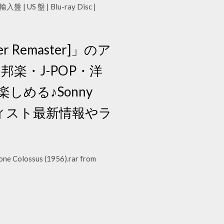
| US 盤 | Blu-ray Disc |
r Remaster]」のア
邦楽・J-POP・洋
める♪Sonny
ティスト最新情報やラ
hone Colossus (1956).rar from