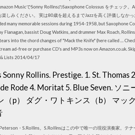
bum Amazon MusicでSonny RollinsのSaxophone Colossus をチ
楽しみください。 実は80歳を超えるまでJazzを高く評価しなか
any memorable sessions during 1954-1958, but Saxophone Colossu
mmy Flanagan, bassist Doug Watkins, and drummer Max Roach, Rollins
" tears into the chord changes of "Mack the Knife" (here called … Ch
ream ad-free or purchase CD's and MP3s now on Amazon.co.uk. Skip 
t & Lists 2014/04/17
Sonny Rollins. Prestige. 1. St. Thomas 
Strode Rode 4. Moritat 5. Blue Se
（p） ダグ・ワトキンス（b） マック
音
e・O.Peterson・S.Rollins。S.Rollinsはこの中で唯一の現役演