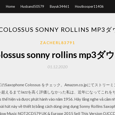
Home
Husband50579
Bayuk34461
Houtkooper11406
 COLOSSUS SONNY ROLLINS M
ZACHERL83791
colossus sonny rollins 
01.12.2020
ズのSaxophone Colossus をチェック。Amazon.co.jpにて
超えるまでJazzを高く評価しなかった私は、近年になってこれをちゃん
ns thể hiện và được phát hành vào năm 1956. Hãy lắng nghe vả cảm 
ếp bài hát này về thiết bị bằng cách dùng ứng dụng Sonny Rollins Sax
 Now Music NOT2CD579 UK & Europe 2015 Sell This Version OJCCD