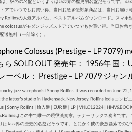
956年)は、彼のの名盤というよりはJazz界の歴史的名盤だそうです。 saxophone c
モダンジャズストアでいつでもお買い得。当日お急ぎ便対象商品は、当日お
ny Rollinsの人気アルバム、ベストアルバムダウンロード。ス
ophone colossusがモダンジャズストアでいつでもお買い得。当
配送無料（一部除く）。
xophone Colossus (Prestige – LP 7079)
 SOLD OUT 発売年： 1956年 国
ル： Prestige – LP 7079 ジャンル
bum by jazz saxophonist Sonny Rollins. It was recorded on June 22,
 at the latter's studio in Hackensack, New Jersey. Rollin
s | Sonny Rollins | 輸入盤 | EUR 盤 | LP | VNLC12224 | HM
ollinsはこの中で唯一の現役演奏家。テナーサックス奏者です。このCD（s
よりはJazz界の歴史的名盤だそうです。とにかく彼の豪放磊落での
ポイント使えます！ | Saxophone Colossus | Sonny Rollins 