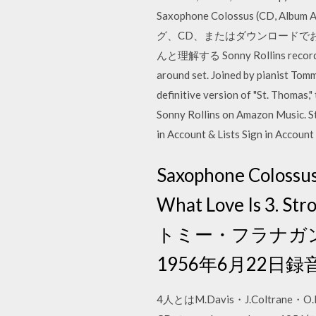
Saxophone Colossus (CD, Al
グ、CD、またはダウンロードでお
んと理解する Sonny Rollins recorded m
around set. Joined by pianist To
definitive version of "St. Thomas,
Sonny Rollins on Amazon Music. St
in Account & Lists Sign in Accoun
Saxophone Colossus 
What Love Is 3. 
トミー・フラナガン
1956年6月22日録
4人とはM.Davis・J.Coltran