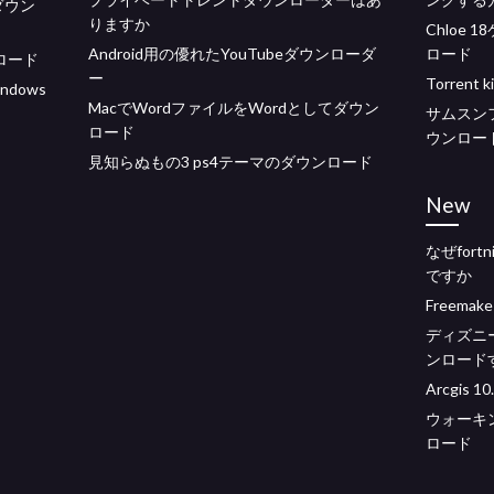
ダウン
りますか
Chloe
Android用の優れたYouTubeダウンローダ
ロード
ロード
ー
Torren
dows
MacでWordファイルをWordとしてダウン
サムスン
ロード
ウンロー
見知らぬもの3 ps4テーマのダウンロード
New
なぜfor
ですか
Freem
ディズニ
ンロード
Arcgis
ウォーキ
ロード