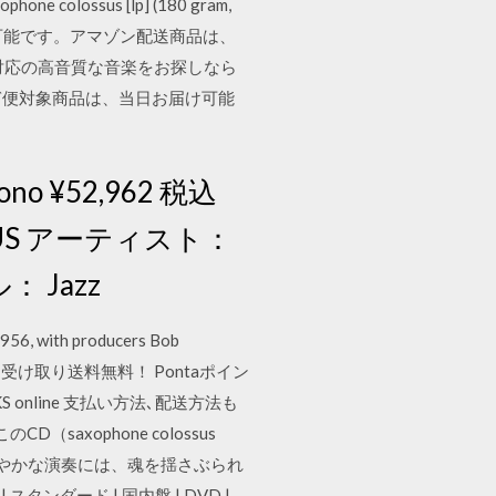
olossus [lp] (180 gram,
届け可能です。アマゾン配送商品は、
マホ対応の高音質な音楽をお探しなら
日お急ぎ便対象商品は、当日お届け可能
 mono ¥52,962 税込
：US アーティスト：
： Jazz
 1956, with producers Bob
s led a コンビニ受け取り送料無料！ Pontaポイン
V&BOOKS online 支払い方法､配送方法も
axophone colossus
びやかな演奏には、魂を揺さぶられ
| スタンダード | 国内盤 | DVD |