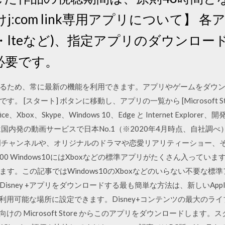
:com link専用アプリについて】 
i・lteなど)、指定アプリのダウンロード、お
必要です。
るため、常に最新の機能を利用できます。アプリやゲームをダウ
 [スタート] ボタンに移動し、アプリの一覧から [Microsoft St
fice、Xbox、Skype、Windows 10、Edge と Internet Exp
国内発の動画サービスで日本No.1（※2020年4月時点、自社調べ
門チャンネルや、オリジナルのドラマや恋愛リアリティーショー、
00 Windows10にはXboxなどの標準アプリがたくさん入って
す。この記事ではWindows10のXboxなどのいらない不要な
にDisney +アプリをダウンロードする最も簡単な方法は、新しいApp
ビスが利用可能な場所に設定できます。Disney+コンテンツの最大の
10 向けの Microsoft Store からこのアプリをダウンロードし