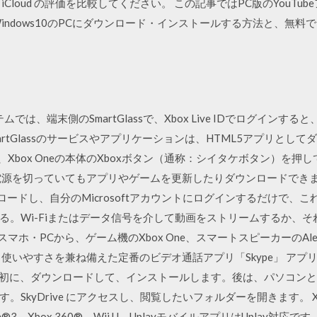
Cloud の評価を比較してください。 この記事ではPC版のYouT
をWindows10のPCにダウンロード・インストールする方法と、無
システムでは、端末側のSmartGlassで、Xbox Live IDでログインする
SmartGlassのサービスやアプリケーションは、HTML5アプリと
、Xbox Oneの本体のXboxボタン（通称：シイタケボタン）を押
源を切っていてもアプリやゲームを更新したりダウンロードできます
をダウンロードし、自分のMicrosoftアカウントにログインするだけ
る。Wi-Fiまたはデータ信号を介して動画をストリームするか、
」は、スマホ・PCから、ゲーム機のXbox One、スマートスピーカーの
いやすさを兼ね備えた定番のビデオ通話アプリ「Skype」 アプリ「Sk
」. 最初に、ダウンロードして、インストールします。後は、パソコンと一緒
kyDrive にアクセスし、閲覧したいフォルダーを開きます。 Xbox 
ation®3、Xbox 360®、Wii U、UplayモバイルアプリはUplay