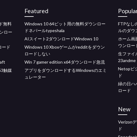
Featured
Popula
ド無料
Windows 10 64ビット用の無料ダウンロー
FTPな
ドネパールtypeshala
ルのダウ
ンロー
AIスイート2ダウンロードWindows 10
ホーム画面
ウンロー
ンロード
Windows 10 Xboxゲームがredditをダウン
ロードしない
生ファイ
23andme
ft
Win 7 gamer edition x64ダウンロード急流
Neto
53触媒
アプリをダウンロードするWindowsのエミ
ド
ュレーター
緑の日ハ
ロード
New
Veriz
ド
Speedp