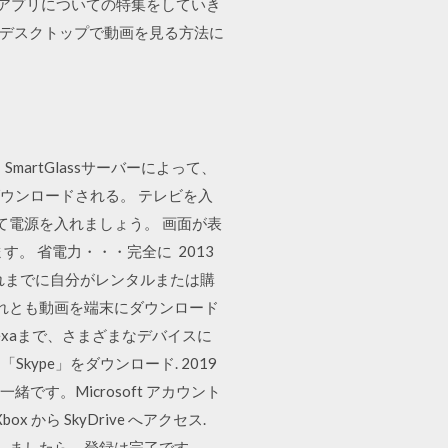
ubeアプリについての特集をしていき
料でデスクトップで動画を見る方法に
と、SmartGlassサーバーによって、
してダウンロードされる。 テレビを入
して電源を入れましょう。 画面が表
。 省電力・・・完全に 2013
で、これまでに自分がレンタルまたは購
それとも動画を端末にダウンロード
Alexaまで、さまざまなデバイスに
ype」をダウンロード. 2019
です。Microsoft アカウント
から SkyDrive へアクセス.
対応です。 ましたら、登録は完了です。