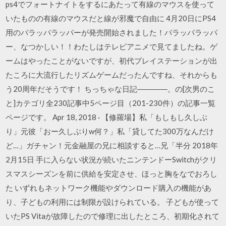
ps4でフォートナイトをするにあたって有線のマウスを使って
いたものの有線のマウスだと線が邪魔で自由に 4月20日にPS4
用のパラッパラッパーが発売開始されました！パラッパラッパ
ー、なつかしい！！わたしはテレビアニメで見てましたね。ゲ
ームはやったことがないですが、初代プレイステーションが出
たころに大流行したリズムゲームだったんですね、それからも
う20周年だそうです！ ちっちゃな日記――――。の[次男のこ
と]カテゴリ全230記事中5ページ目（201-230件）の記事一覧
ページです。 Apr 18, 2018 · 【修羅場】私「もしもし久しぶ
り」元彼「おー久しぶりw何？」私「貸してた300万なんだけ
ど…」ガチャン！元金融屋の兄に相談すると…兄「半分 2018年
2月15日 手に入らない状況が続いたニンテンドーSwitchがクリ
スマスシーズンを前に供給を安定させ、ほっと胸をなでおろし
た いずれもネットワーク機能やダウンロード購入の機能があ
り、子どもの利用には制限が設けられている。 子どもが使って
いたPS Vitaが故障したので修理に出したところ、初期化されて