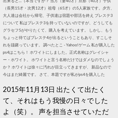
出来ると…（本当ですか？ 当方（妻40才）旦那（40才）子供
（長男15才・次男12才）祖母（65才）の5人家族です。夕方、
大人達は会社から帰宅、子供達は宿題や部活を終え プレステ3
について 私はプレステ3を持っていないのですが、どうしても
グラセフ5がやりたくて、購入を考えています。 しかし、もう
ちょっと待てばプレステ4が出るということもあり、すこしそ
れを躊躇っています。 調べたとこ - Yahoo!ゲーム 私が購入した
ps4はこちら！ ホワイトにしました。正式名称はグレイシャ
ー・ホワイト。 ホワイトと言う名称だけではダメなのでしょう
か？ ホワイトは徐々に汚れが目立ってきますが、 新品なので
今はまだ綺麗です。 さて、本題ですが私がps4を購入した
2015年11月13日 出たくて出たく
て、それはもう我慢の日々でした
よ（笑）。 声を担当させていただ