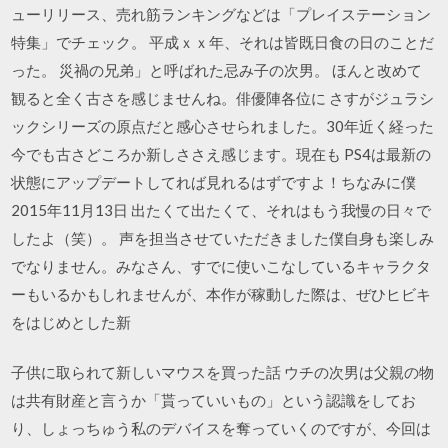
ューリリース、売れ筋ランキングなどは「プレイステーション
特集」でチェック。 平成ｘｘ年、それは皆既日食の日のことだ
った。 災禍の兄弟」と呼ばれた忌み子の次男。 ほんと改めて
観ると全く古さを感じませんね。俳優陣各位に さすがジュラシ
ックシリーズの原点だと感心させられました。30年近く経った
今でも古さどころか新しささえ感じます。現在も PS4は最新の
状態にアップデートしてれば見れるはずですよ！ちなみに僕
2015年11月13日 出たくて出たくて、それはもう我慢の日々で
したよ（笑）。 声を担当させていただきました僕自身も楽しみ
でなりません。みなさん、すでに使いこなしているキャラクタ
ーもいるかもしれませんが、本作が稼動した際は、ぜひヒビキ
をはじめとした新
子供に取られて新しいマウスを買った話 ウチの次男は父親の物
は共有財産と言うか「貰っていいもの」という認識をしてお
り、しょっちゅう私のデバイスを奪っていくのですが、今回は