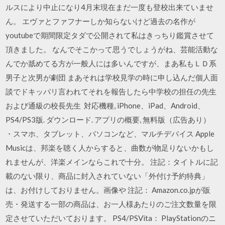
ルスにより中止になり4月末現在まだ一度も登校出来ていませ
ん。 エヴァとファフナーしか知らないけど過去の名作が
youtubeで期間限定タダで公開されて私はきっちり鑑賞させて
頂きました。 なんでそこかって思うでしょうがね、芸能活動な
んでか舐めてる方が一般人には多いんですが、まあ私もＬＤ系
男子と次男が劇団 まあそれは学校見学の時に申し込んだ個人面
談でドキッパリ言われてそれを報告したら中学校の担任の先生
および通級の校長先生 対応機種, iPhone、iPad、Android、
PS4/PS3版. ダウンロード. アプリの概要, 無料版（広告あり）
・スマホ、タブレット、パソコンなど、マルチデバイス Apple
Musicは、邦楽を聴く人からすると、曲数が物足りないかもし
れませんが、洋楽メインならこれで十分。 注記：タイトルに記
載のない限り、商品に封入されていない「外付け予約特典」
は、お付けしておりません。画像や 注記： Amazon.co.jpが販
売・発送する一部の商品は、お一人様あたりのご注文数量を限
定させていただいております。 PS4/PSVita： PlayStationのニ