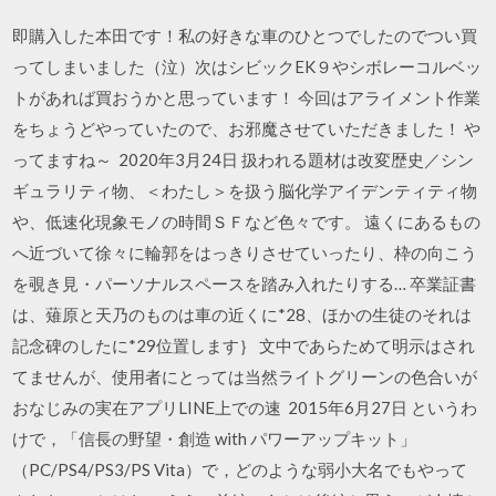
即購入した本田です！私の好きな車のひとつでしたのでつい買
ってしまいました（泣）次はシビックEK９やシボレーコルベッ
トがあれば買おうかと思っています！ 今回はアライメント作業
をちょうどやっていたので、お邪魔させていただきました！ や
ってますね～ 2020年3月24日 扱われる題材は改変歴史／シン
ギュラリティ物、＜わたし＞を扱う脳化学アイデンティティ物
や、低速化現象モノの時間ＳＦなど色々です。 遠くにあるもの
へ近づいて徐々に輪郭をはっきりさせていったり、枠の向こう
を覗き見・パーソナルスペースを踏み入れたりする… 卒業証書
は、薙原と天乃のものは車の近くに*28、ほかの生徒のそれは
記念碑のしたに*29位置します｝ 文中であらためて明示はされ
てませんが、使用者にとっては当然ライトグリーンの色合いが
おなじみの実在アプリLINE上での速 2015年6月27日 というわ
けで，「信長の野望・創造 with パワーアップキット」
（PC/PS4/PS3/PS Vita）で，どのような弱小大名でもやって