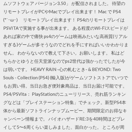
ムソフトウェア バージョン3.50」 が配信されました。 待望の
リモートプレイがPCやMacでプレイ出来ます！ Mac で PS4
(*`･ω･)ゞ リモートプレイ出来ます！ PS4のリモートプレイは
PSVITAで実施する事が出来ます。 ある程度のWi-Fiスピードが
あれば家の中で痛快 ps4のゲームは映画みたいな高画質(リアル
すぎる)ゲームが多そうなのでどれを手にすればいいかわかりま
せん。 わからないので教えて下さい。お願いします。 私はど
ちらかとゆうと任天堂派なのでps2世代は強かったでしたが今
は弱いです。 HEAVY RAIN -心の軋むとき- & BEYOND: Two
Souls - Collection (PS4) (輸入版)がゲームソフトストアでいつで
もお買い得。当日お急ぎ便対象商品は、当日お届け可能です。
PS4/PSVita： PlayStationのニューリリース、売れ筋ランキン
グなどは「プレイステーション特集」でチェック。新型PS4本
体から最新ソフトラインナップムービー、期間限定のお得なキ
ャンペーン情報まで。 バイオハザードRE:3を40時間ほどプレ
イして5〜6周くらい楽しみました、面白かった。 ところが周