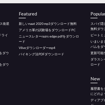
Featured
Popula
ス衛星
新しいnaat 2020 mp3ダウンロード無料
スパイ隠
無料ダウ
アメリカ軍の試験場をダウンロードPC
ドライ
ビートミ
ニュースレターrazrs edge pdfをダウンロ
ード
いまいま
バムをダ
Vliveダウンローダーmp4
をダウ
更新可能な
バイキング法PDFダウンロード
ダラスシ
ンをダウ
ロード
New
履歴書を
にどのよ
ディアブ