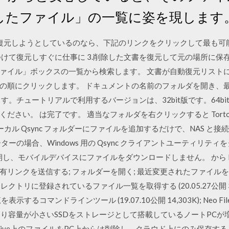
したファイル」の一覧に姿を現します
を復元しようとしているのなら、下記のリンクをクリックして最も可
見つけて復元しすぐに仕事に 3.削除した文書を復元して元の場所に
ァイル」ボックスの一覧から検索します。 文書が自動復元リスト
の順にクリックします。 ドキュメントの名前のフォルダを開き、最新
。チュートリアルで利用するバージョンは、32bit版です。64bit
さい。 は完了です。 適当なフォルダを右クリックすると Tortoi
 ローカル Qsync フォルダーにファイルを追加するだけで、NAS 
ーの場合、Windows 用の Qsync クライアントユーティリテ
同期し、モバイルデバイスにファイルをダウンロードしません。 から N
リンクを送信する; フォルダーを開く; 最近変更されたファイルを
トリに登録されているファイル一覧を取得する (20.05.27公開 39K); Sh
マンドラインツール (19.07.10公開 14,303K); Neo FileInfoL
DDより容量が小さいSSDをストレージとして搭載しているノートPCが
rive上のファイルをPC上からは削除し、クラウド上にのみ保存す