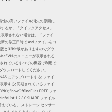
。
能性の高いファイル消失の原因に
保存するか、「クイックアクセス」
に表示されない場合は、「ファイ
の修正日時で.asdファイルをコ
版と32bit版がありますのでダウ
seSVN のメニューが表示される
と接続されているすべての機器で利用で
ィをダウンロードしてください。
AS にアップロードする; ファイ
表示する; 同期されているファイ
owOfflineFiles FREE ファ
ist 1.2.3.0 SHARE ファイル
増えている。 ストレージ センサー
ることもできるようになっている。