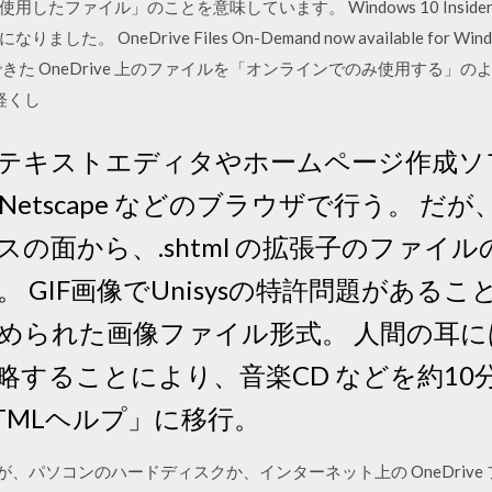
ァイル」のことを意味しています。 Windows 10 Insider Prev
eDrive Files On-Demand now available for Windows 
ows 8.1でできた OneDrive 上のファイルを「オンラインでのみ使用する」
を軽くし
テキストエディタやホームページ作成ソ
orer や Netscape などのブラウザで行う
の面から、.shtml の拡張子のファイル
 GIF画像でUnisysの特許問題があるこ
められた画像ファイル形式。 人間の耳
略することにより、音楽CD などを約10
TMLヘルプ」に移行。
先が、パソコンのハードディスクか、インターネット上の OneDriv