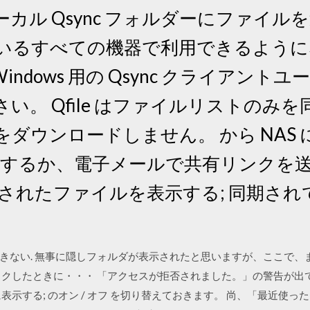
 ローカル Qsync フォルダーにファイ
ているすべての機器で利用できるように
ndows 用の Qsync クライアント
い。 Qfile はファイルリストのみ
ダウンロードしません。 から NAS
有するか、電子メールで共有リンクを送
更されたファイルを表示する; 同期さ
きない. 無事に隠しフォルダが表示されたと思いますが、ここで、
ックしたときに・・・ 「アクセスが拒否されました。」の警告が出
表示する; のオン / オフ を切り替えておきます。 尚、「最近使