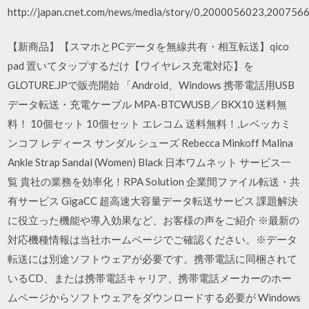
http://japan.cnet.com/news/media/story/0,2000056023,2007566
【新商品】【スマホとPCデータを無線共有・相互転送】qico
pad 置いてタップするだけ【ワイヤレス充電対応】を
GLOTURE.JPで販売開始 「Android、Windows 携帯電話用USB
データ転送・充電ケーブル MPA-BTCWUSB／BKX10 送料無
料！ 10個セット 10個セット エレコム 送料無料！,レベッカミ
ンコフ レディース サンダル シューズ Rebecca Minkoff Malina
Ankle Strap Sandal (Women) Black 日本ワムネット サービス一
覧 貴社の業務を効率化！RPA Solution 企業間ファイル転送・共
有サービス GigaCC 超高速大容量データ転送サービス 課題解決
に役立った機能や導入効果など、お客様の声をご紹介 ※最新の
対応機種情報は当社ホームページでご確認ください。※データ
転送には別途ソフトウェアが必要です。携帯電話に同梱されて
いるCD、または携帯電話キャリア、携帯電話メーカーのホー
ムページからソフトウェアをダウンロードする必要が Windows