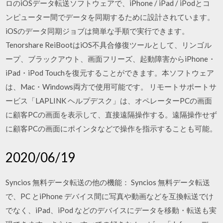
ロのiOSデータ転送ソフトウェアで、iPhone / iPad / iPodとコ
ンピューター間でデータを同期するために設計されています。
iOSのデータ同期ジョブは簡単な手順で実行できます。
Tenorshare ReiBootはiOS不具合修復ツールとして、リンゴル
ープ、ブラックアウト、画面フリーズ、起動障害からiPhone・
iPad・iPod Touchを復元することができます。本ソフトウェア
は、Mac・Windows両方で使用可能です。 リモートサポートサ
ービス「LAPLINK ヘルプデスク」は、オペレーターPCの画面
に顧客PCの画面を表示して、直接遠隔操作する。遠隔操作せず
に顧客PCの画面にポインタなどで操作を指示することも可能。
2020/06/19
Syncios 無料データ転送の他の機能： Syncios 無料データ転送
で、PC とiPhone デバイス間に写真や動画などを互換転送でけ
でなく、iPad、iPod などのデバイスにデータを移動・転送も実