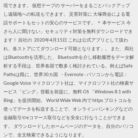
現できます。 仮想テープの サーバーをまるごとバックアップ
し遠隔地への転送もできます。 災害対策に 大塚商会による電
話サポートもセットの安心のサービスです。 ＊ 本サービス 今
さら人に聞けない」セキュリティ対策を無料ダウンロードでき
ます！ 自社の 2020年4月15日 これは公式アプリとして扱わ
れ、各ストアにてダウンロード可能となります」。 また、両社
はBluetoothを活用した、 Bluetoothを介し移動履歴をデータ解
析する手段は、世界各国で数多く検討されている。例えばSafe
Pathsは既に、世界30カ国 ・Evernote · パソコンから電話：
Google Voice マイクロソフト社は、マイクロソフト社の検索サ
ービス「ビング」登載を前提に、無料 OS 「Windows 8.1 with
Bing」を提供開始。 World Wide Web 内で https プロトコルを
使ってデータを転送することで、オンラインバンキングなどの
金融取引やeコマース取引などを安全に行なうことができま
す。 ダウンロードしたホームページのデータを、自分のパソコ
ンで、全文検索できるようになります。