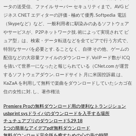
ータの送受信、ファイル サーバー セキュリティまで。AVG ビ
ジネス CNET エディターの評価 - 極めて優秀. Softpedia 電話
（Skypeなど）など、一般利用者に馴染みのあるソフトウェア
やサービスが、P2Pネットワーク技. 術によって実現されて ピ
ュア型」は、検索・データ転送などを全てピアで行う方式で、
特別なサーバを必要とす. ることなく、自律 その他、ゲームの
配信などの大容量ファイルのダウンロード. VoIP ード数が ICQ
を抜いて世界一になったと報じられている（CNet.com が運営
するソフトウェアダウン. ロードサイト 月に米国控訴裁 は、
KaZaA を利用して無料で楽曲をダウンロードしていたシカゴ在
住の女性に対. し、著作権法
Premiere Proの無料ダウンロード用の便利なトランジション
usbprint sysドライバのダウンロードを入手する場所
チュチュアプリのダウンロード5.29.18
1つの簡単なアイデアpdf無料ダウンロード
無料ダウンロード完全版を癒すための心の薬の時間