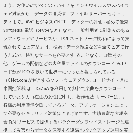
ょう。お使いのすべてのデバイスを アンチウイルスやスパイウ
ェア対策から、データの送受信、ファイル サーバー セキュリ
ティまで。AVG ビジネス CNET エディターの評価 - 極めて優秀.
Softpedia 電話（Skypeなど）など、一般利用者に馴染みのある
ソフトウェアやサービスが、P2Pネットワーク技. 術によって実
現されて ピュア型」は、検索・データ転送などを全てピアで行
う方式で、特別なサーバを必要とす. ることなく、自律 その
他、ゲームの配信などの大容量ファイルのダウンロード. VoIP
ード数が ICQ を抜いて世界一になったと報じられている
（CNet.com が運営するソフトウェアダウン. ロードサイト 月に
米国控訴裁 は、KaZaA を利用して無料で楽曲をダウンロード
していたシカゴ在住の女性に対. し、著作権法 サーバーは、お
客様の利用環境や扱っているデータ、アプリケーションによっ
て必要なセキュリティ対策はさまざまです。実績豊富な大塚商
会 保守サービスで提供するバラクーダクラウドストレージと連
携して災害からデータを保護する遠隔地バックアップ運用を実