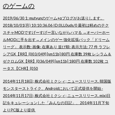
のゲームの
2019/06/30 1: mutyunのゲーム+αブログがお送りします。
2018/10/01(月) 10:10:36.06 ID:0LL0uds/0 最初は軽めのテク
スチャMODですげーすげー言いながらハマる →オーバーホー
ルMODに手を出す→メインのゲー 強化拡張パック「ドリーム
リーグ」 表示数: 画像: 在庫あり 並び順: 表示方法: 77 件 ラフレ
シアGX【RR】{003/049} [sm11b] 80円 在庫数 39枚 レシラム＆
ゼクロムGX【RR】{036/049} [sm11b] 180円 在庫数 102枚 コ
ータス【CHR】{050
2014年11月18日; 株式会社ミクシィ; ニュースリリース. 韓国版
モンスターストライク、Androidにおいて正式提供を開始 ·
2014年11月17日; 株式会社ミクシィ; ニュースリリース. mixi日
記をキュレーションした「みんなの日記」、2014年11月下旬
よりPC版より提供