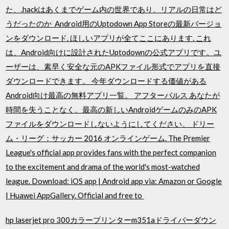
た、.hackはあくまでゲーム内の世界であり、リアルの日常はど
うだったのか Android用のUptodown App Storeの最新バージョ
ンをダウンロード. ほしいアプリが全てここにあります. これ
は、Android向けに設計されたUptodownの公式アプリです。ユ
ーザーは、素早く安全な元のAPKファイル形式でアプリを直接
ダウンロードできます。 今年ダウンロードする価値がある
Android向け最高の無料アプリ一覧。 アフターパルス あなたが
時間を失うことなく、最高の新しいAndroidゲームのみのAPK
ファイルをダウンロードしないようにしてください。 ドリー
ム・リーグ：サッカー 2016 オンラインゲーム. The Premier
League's official app provides fans with the perfect companion
to the excitement and drama of the world's most-watched
league. Download: iOS app | Android app via: Amazon or Google
| Huawei AppGallery. Official and free to
hp laserjet pro 300カラープリンターm351aドライバーダウン