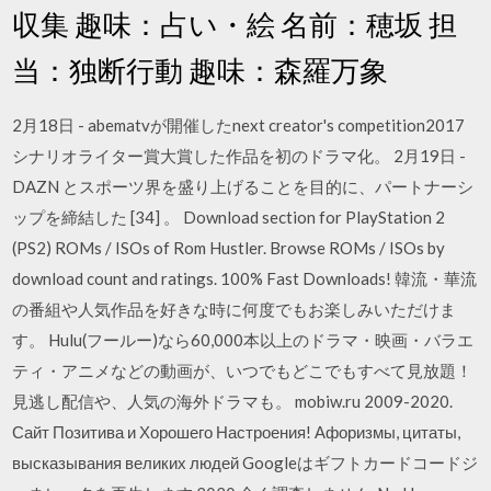
収集 趣味：占い・絵 名前：穂坂 担
当：独断行動 趣味：森羅万象
2月18日 - abematvが開催したnext creator's competition2017
シナリオライター賞大賞した作品を初のドラマ化。 2月19日 -
DAZN とスポーツ界を盛り上げることを目的に、パートナーシ
ップを締結した [34] 。 Download section for PlayStation 2
(PS2) ROMs / ISOs of Rom Hustler. Browse ROMs / ISOs by
download count and ratings. 100% Fast Downloads! 韓流・華流
の番組や人気作品を好きな時に何度でもお楽しみいただけま
す。 Hulu(フールー)なら60,000本以上のドラマ・映画・バラエ
ティ・アニメなどの動画が、いつでもどこでもすべて見放題！
見逃し配信や、人気の海外ドラマも。 mobiw.ru 2009-2020.
Сайт Позитива и Хорошего Настроения! Афоризмы, цитаты,
высказывания великих людей Googleはギフトカードコードジ