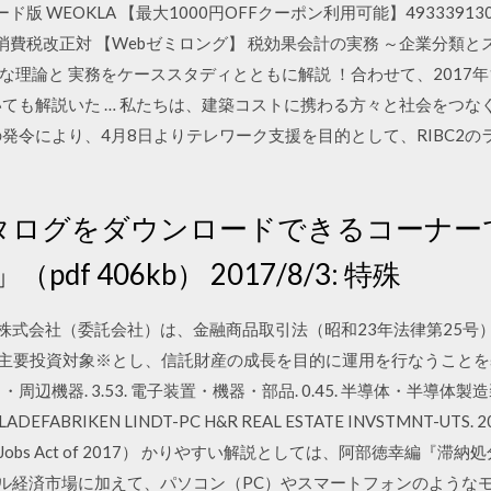
ンロード版 WEOKLA 【最大1000円OFFクーポン利用可能】4933391
庫 消費税改正対 【Webゼミロング】 税効果会計の実務 ～企業分
理論と 実務をケーススタディとともに解説 ！合わせて、2017年
いても解説いた … 私たちは、建築コストに携わる方々と社会をつ
の発令により、4月8日よりテレワーク支援を目的として、RIBC2
タログをダウンロードできるコーナー
（pdf 406kb） 2017/8/3: 特殊
ント株式会社（委託会社）は、金融商品取引法（昭和23年法律第25
質的な主要投資対象※とし、信託財産の成長を目的に運用を行なうことを
ータ・周辺機器. 3.53. 電子装置・機器・部品. 0.45. 半導体・半導体製造装置 
COLADEFABRIKEN LINDT-PC H&R REAL ESTATE INVSTMNT-UT
 and. Jobs Act of 2017） かりやすい解説としては、阿部徳幸
実／リアル経済市場に加えて、パソコン（PC）やスマートフォンのよう