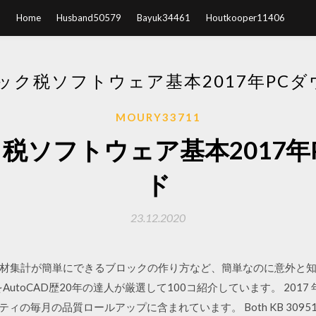
Home
Husband50579
Bayuk34461
Houtkooper11406
ック税ソフトウェア基本2017年PC
MOURY33711
ク税ソフトウェア基本2017年
ド
23.12.2020
材集計が簡単にできるブロックの作り方など、簡単なのに意外と
utoCAD歴20年の達人が厳選して100コ紹介しています。 2017 年 7
の毎月の品質ロールアップに含まれています。 Both KB 3095113 and K