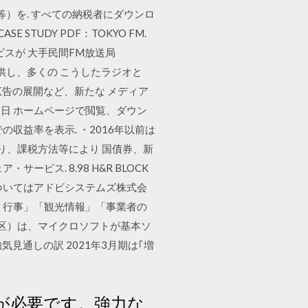
等）を. すべての納税者にダウンロ
E STUDY PDF：TOKYO FM.
スが 大手民間FM放送局
提供し、多くの こうしたラジオと
広告の展開など、新たな メディア
5月9日 ホームページで閲覧、ダウン
の収益率を表示. ・2016年以前は
り、課税方法等により 国債券、新
ス. 8.98 H&R BLOCK
ader）についてはアドビシステムズ株式会
・行事」「観光情報」「事業者の
谷区）は、マイクロソフトが基本ソ
見通しの訳 2021年3月期は｢増
が必要です。強力な