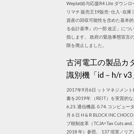
Weplat給与応援R4 Lite ダウ
リマチ 販売王19販売･仕入･在
資産の回収可能性を含めた基本的な
る会計基準』の一部 改正」につ
指します。 政府の緊急事態宣言
限を廃止しました。
古河電工の製品カ
識別機「id－h/r v3」
2017年9月6日 ットマネジメ
書を2019年 （REIT）を実
6.23. 通信機器. 0.74. コンピュ
月 6 日 H & R BLOCK INC CHO
プ税制改革（TCJA=Tax Cuts
2018 年）参照。 137 現