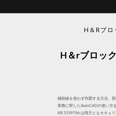
H＆Rブロ
H＆rブロッ
補助線を使わず作図する方法、部
実務に即したAutoCADの使い方をA
KB 3159706 は両方ともセキュリティ