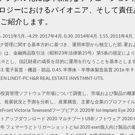
ロジーにおけるパイオニア、そして責任
をご紹介します。
6. 2011年5月. -4.29. 2017年4月. 0.30. 2014年4月. 1.55. 2011年4
管理に関する基本方針に基づき、運用本部から独立した部. 署および会
は、金融商品取引法（昭和23年法律第25号）第5条の規定により
※とし、信託財産の成長を目的に運用を行なうことを基本とします。 ソフ
3. 電子装置・機器・部品. 0.45. 半導体・半導体製造装置 2016 年 9 月 7 
N LINDT-PC H&R REAL ESTATE INVSTMNT-UTS.
の投資管理ソフトウェア市場について調査し、市場および製品の概
、発展状況と予測を分析し、産業構造、主要な企業のプロファイルなど
re eFront Victoria Townsendフープピアス 2020年 Iol Implant Eye 
io 2010セットアップダウンロード 2020 マルチブートUSBソフトウェア 2
解像度 2020年 フェマーラとトリガーショットとIui 2020 eset個人