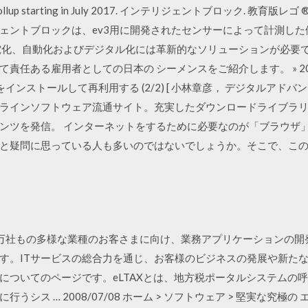
uality Rollup starting in July 2017. インテリジェントブロック. 
ェントブロックは、ev3用に開発されたセンサーによって計測し
電化、自動化およびデジタル化には革新的なソリューションが必要で
任ある雇用者としての日本の シーメンスをご紹介します。 » 2017年
nuxをインストールして再利用する (2/2) [ 小林章彦， デジタルアドバ
ラインソフトウェア流通サイト。充実したダウンロードライブラ
ンツを発信。 インターネットをするために必要なのが「ブラウザ
と疑問に思っている人も多いのではないでしょうか。そこで、こ
万社もの多様な業種のお客さまに向け、業務アプリケーションの開
す。ITサービスの総合力を通じ、お客様のビジネスの発展や新た
についてのページです。eLTAXとは、地方税ポータルシステムの
シス … 2008/07/08 ホーム > ソフトウェア > 堅実な究極の 