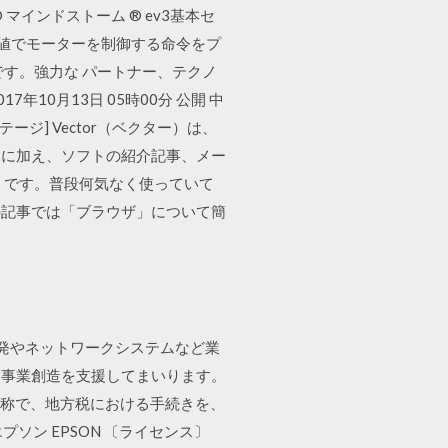
教育版レゴ ® マインドストーム ® ev3基本セ
た値でモーターを制御する命令をプ
す。強力な パートナー、テクノ
10月13日 05時00分 公開 中
ンテージ] Vector（ベクター）は、
リに加え、ソフトの紹介記事、メー
」です。普段何気なく使っていて
の記事では「ブラウザ」について簡
発やネットワークシステムなど業
な事業創造を支援してまいります。
呼称で、地方税における手続きを、
エプソン EPSON 〔ライセンス〕