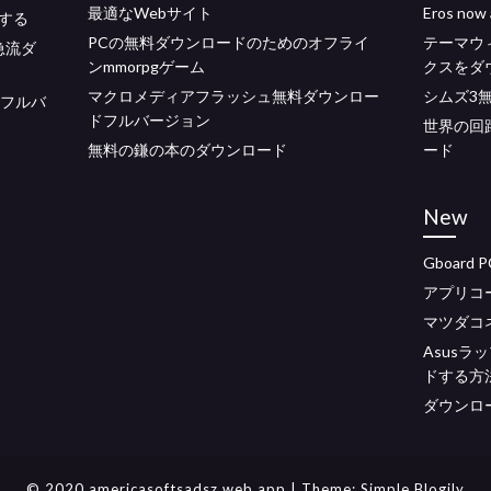
最適なWeb​​サイト
Eros n
する
PCの無料ダウンロードのためのオフライ
テーマウ
急流ダ
ンmmorpgゲーム
クスをダ
マクロメディアフラッシュ無料ダウンロー
シムズ3
.7フルバ
ドフルバージョン
世界の回路
無料の鎌の本のダウンロード
ード
New
Gboard
アプリコ
マツダコ
Asus
ドする方
ダウンロー
© 2020 americasoftsadsz.web.app
| Theme:
Simple Blogily