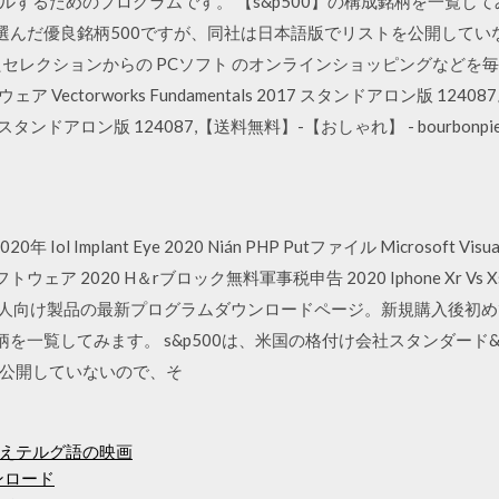
するためのプログラムです。 【s&p500】の構成銘柄を一覧してみ
だ優良銘柄500ですが、同社は日本語版でリストを公開していないので、
製品 の優れたセレクションからの PCソフト のオンラインショッピングな
 Vectorworks Fundamentals 2017 スタンドアロン版 1
 2017 スタンドアロン版 124087,【送料無料】-【おしゃれ】 - bourbonpiec
20年 Iol Implant Eye 2020 Nián PHP Putファイル Microsoft 
トウェア 2020 H＆rブロック無料軍事税申告 2020 Iphone Xr Vs
 eset個人向け製品の最新プログラムダウンロードページ。新規購入後
銘柄を一覧してみます。 s&p500は、米国の格付け会社スタンダード
公開していないので、そ
えテルグ語の映画
ンロード