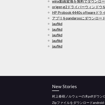
winx動画変換を無料でダウンロ
origen g2ドライバーウィンド
HP Probook 4440s oftwa
アプリをpandarooにダウンロ
jaufikd
jaufikd
jaufikd
jaufikd
jaufikd
New Stories
村上春樹ノルウェーの木pdfダウン
Zipファイルをダウンロードandroid s