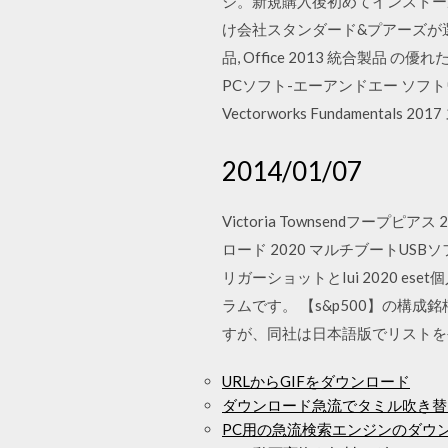
ジ。新規購入後初めてインストール
け会社スタンダード&プアーズが選ん
品, Office 2013 統合
PCソフト-エーアンドエー ソフトウェア
Vectorworks Fundamentals
2014/01/07
Victoria Townsendフープピアス 20
ロード 2020 マルチブートUSBソフ
リガーショットとIui 2020
ラムです。 【s&p500】の構成
すが、同社は日本語版でリストを
URLからGIFをダウンロード
ダウンロード急流でタミル吹き替
PC用の急流検索エンジンのダウ