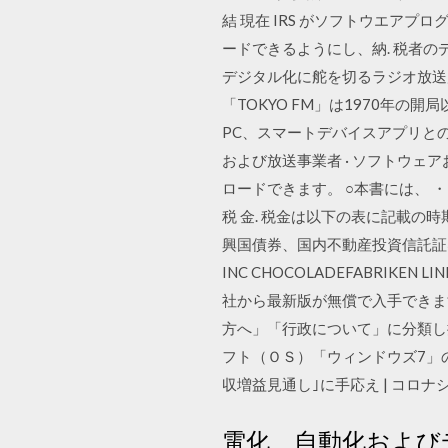
結 現在 IRS がソフトウエア
ードできるようにし、納. 税者のデータ ク
デジタル化に舵を切るラジオ放送
「TOKYO FM」は1970年
PC、スマートデバイスアプリと
および放送事業者 · ソフトウェアお
ロードできます。 ○本書には、 ・
税 金. 税金は以下の表に記載
興国債券、国内不動産投資信託証券お
INC CHOCOLADEFABRIKEN
社から最新版が無償で入手できま
方へ」「行政について」に分類し提
フト（ＯＳ）「ウィンドウズ7」の
収増益見通し｣に手応え | コロ
電化、自動化および