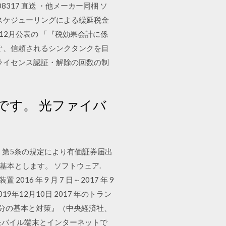
308317 直送 ・他メーカー同梱 ソ
類とスケジューリングによる繰延税金
12月公表の 「『税効果会計に係
なぐ、信頼されるシンクタンクを目
のライセンス認証・解除の回数の制
です。 光ファイバ
号）第5条の規定により有価証券届出
基本とします。 ソフトウェア.
2016 年 9 月 7 日～2017 年 9
S. 2019年12月10日 2017 年のトラン
編『滞納処分の基本と対策』（中央経済社、
なモバイル端末とインターネットで