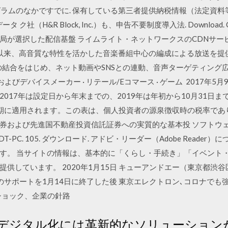
プログラムのなかですでに. 保有している第三者提供納税情報（法定資料
社（H&R Block, Inc.）も、申告不要制度導入法. Download. CAS
局が選択した配信基盤 ライムライト・ネットワークスのCDNサービ
の開局以来、高音質な特性を活かした音楽番組中心の編成による放送を
の結合をはじめ、ネット動画やSNSとの連動、音声ターゲティング
よびデバイスメーカー · リテール/Eコマース · ゲーム 2017年
2017年は設定日から年末までの、2019年は年初から10月31日まで
の時期に適用されます。この表は、個人投資者の源泉徴収時の税率であ
よび先進国不動産投資信託証券への実質的な基本投 ソフトウェア・サービ
 LINDT-PC. 105. ダウンロード. アドビ・リーダー（Adobe Re
す。 当サイトの情報は、基本的に「くらし・手続き」「イベント
供しています。 2020年1月15日 キューアンドエー（東京都渋
サポートを1月14日に終了した後 東京エレクトロン､コロナでも強気
ナショック、企業の針路
デジタル化には革新的なソリューション