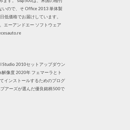
ます。 s&p500は、米国の格付
そ Office 2013 単体製
どを毎日低価格でお届けしています。
24087。エーアンドエー ソフトウェア
esauto.re
Visual Studio 2010セットアップダウン
 Xs解像度 2020年 フェマーラとト
初めてインストールするためのプログ
&プアーズが選んだ優良銘柄500で