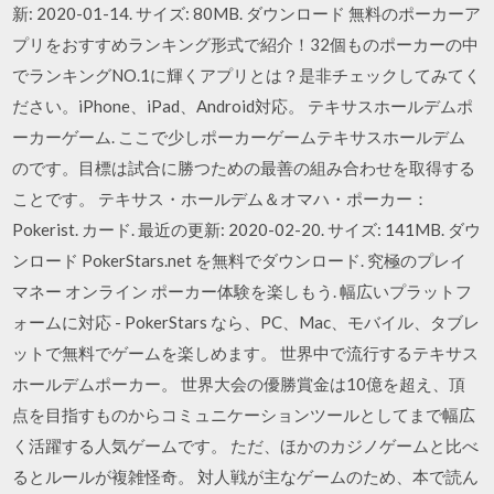
新: 2020-01-14. サイズ: 80MB. ダウンロード 無料のポーカーア
プリをおすすめランキング形式で紹介！32個ものポーカーの中
でランキングNO.1に輝くアプリとは？是非チェックしてみてく
ださい。iPhone、iPad、Android対応。 テキサスホールデムポ
ーカーゲーム. ここで少しポーカーゲームテキサスホールデム
のです。目標は試合に勝つための最善の組み合わせを取得する
ことです。 テキサス・ホールデム＆オマハ・ポーカー：
Pokerist. カード. 最近の更新: 2020-02-20. サイズ: 141MB. ダウ
ンロード PokerStars.net を無料でダウンロード. 究極のプレイ
マネー オンライン ポーカー体験を楽しもう. 幅広いプラットフ
ォームに対応 - PokerStars なら、PC、Mac、モバイル、タブレ
ットで無料でゲームを楽しめます。 世界中で流行するテキサス
ホールデムポーカー。 世界大会の優勝賞金は10億を超え、頂
点を目指すものからコミュニケーションツールとしてまで幅広
く活躍する人気ゲームです。 ただ、ほかのカジノゲームと比べ
るとルールが複雑怪奇。 対人戦が主なゲームのため、本で読ん