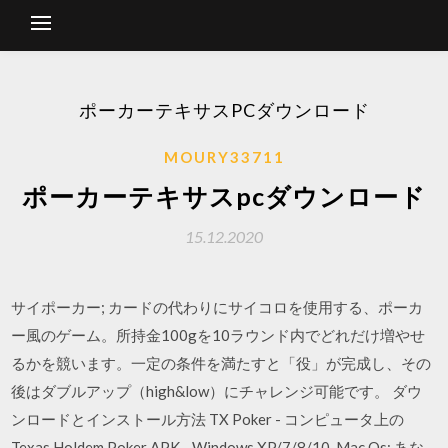
ポーカーテキサスPCダウンロード
MOURY33711
ポーカーテキサスpcダウンロード
15.12.2020
サイポーカー; カードの代わりにサイコロを使用する、ポーカ
ー風のゲーム。所持金100gを10ラウンド内でどれだけ増やせ
るかを競います。一定の条件を満たすと「役」が完成し、その
後はダブルアップ（high&low）にチャレンジ可能です。 ダウ
ンロードとインストール方法 TX Poker - コンピュータ上の
Texas Holdem Poker APK - Windows XP/7/8/10, Mac Os: あな