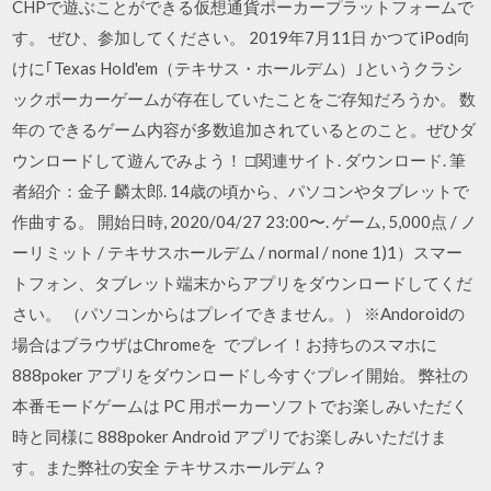
CHPで遊ぶことができる仮想通貨ポーカープラットフォームで
す。 ぜひ、参加してください。 2019年7月11日 かつてiPod向
けに｢Texas Hold'em（テキサス・ホールデム）｣というクラシ
ックポーカーゲームが存在していたことをご存知だろうか。 数
年の できるゲーム内容が多数追加されているとのこと。ぜひダ
ウンロードして遊んでみよう！ □関連サイト. ダウンロード. 筆
者紹介：金子 麟太郎. 14歳の頃から、パソコンやタブレットで
作曲する。 開始日時, 2020/04/27 23:00〜. ゲーム, 5,000点 / ノ
ーリミット / テキサスホールデム / normal / none 1)1）スマー
トフォン、タブレット端末からアプリをダウンロードしてくだ
さい。 （パソコンからはプレイできません。） ※Andoroidの
場合はブラウザはChromeを でプレイ！お持ちのスマホに
888poker アプリをダウンロードし今すぐプレイ開始。 弊社の
本番モードゲームは PC 用ポーカーソフトでお楽しみいただく
時と同様に 888poker Android アプリでお楽しみいただけま
す。また弊社の安全 テキサスホールデム？