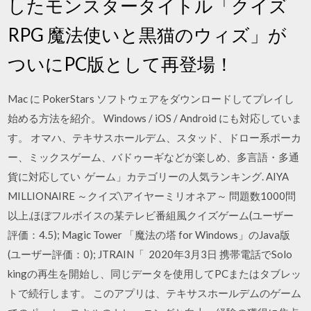
したモンスタータイトル「クイズ
RPG 魔法使いと黒猫のウィズ」が
ついにPC版として再登場！
Mac に PokerStars ソフトウェアをダウンロードしてプレイし
始める方法を紹介。 Windows / iOS / Android にも対応していま
す。 オマハ、テキサスホールデム、スタッド、ドロー系ポーカ
ー、ミックスゲーム、バドゥーギなどが楽しめ、多言語・多通
貨に対応してい ゲーム」カテゴリーの人気ランキング. AIYA
MILLIONAIRE ～クイズ\アイヤーミリオネア～ 問題数1000問
以上,ほぼフルボイスの某テレビ番組風クイズゲーム(ユーザー
評価：4.5); Magic Tower 「魔法の塔 for Windows」のJava版
(ユーザー評価：0); JTRAIN「 2020年3月3日 携帯電話でSolo
kingの再生を開始し、同じデータを使用してPCまたはタブレッ
トで続行します。 このアプリは、テキサスホールデムのゲーム