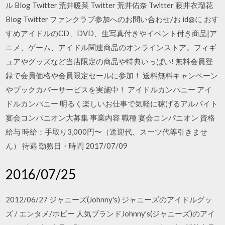
ル Blog Twitter 荒井暖菜 Twitter 荒井佑奈 Twitter 藤井衣瑠花
Blog Twitter ファンクラブ参加へのお問い合わせ/お id@に おす
すめアイドルのCD、DVD、生写真付きやイベント付き商品|ア
ニメ、ゲーム、アイドル関連商品のオンラインストア。フィギ
ュアやグッズなど当店限定の商品や特典いっぱい! 無料会員登
録で会員価格や会員限定セールに参加！ 送料無料キャンペーン
やブックカバーサービスを実施中！ アイドルカンパニー アイ
ドルカンパニー 明るく楽しいお仕事で気軽に稼げるアルバイト
宴会コンパニオン大募集 事業内容 職種 宴会コンパニオン 資格
給与 時給：手取り3,000円〜（送迎代、スーツ代等引きませ
ん） 待遇 勤務日・時間 2017/07/09
2016/07/25
2012/06/27 ジャニーズ(Johnny's) ジャニーズのアイドルグッ
ズ / エンタメ/ホビー 人気ブランドJohnny's(ジャニーズ)のアイ