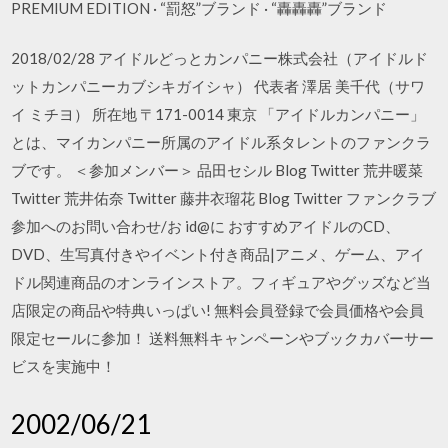
PREMIUM EDITION · “罰怒”ブランド · “轟轟轟”ブランド
2018/02/28 アイドルどっとカンパニー株式会社（アイドルド
ットカンパニーカブシキガイシャ） 代表者 澤居 美千代（サワ
イ ミチヨ） 所在地 〒171-0014 東京 「アイドルカンパニー」
とは、マイカンパニー所属のアイドル系タレントのファンクラ
ブです。 ＜参加メンバー＞ 品田セシル Blog Twitter 荒井暖菜
Twitter 荒井佑奈 Twitter 藤井衣瑠花 Blog Twitter ファンクラブ
参加へのお問い合わせ/お id@に おすすめアイドルのCD、
DVD、生写真付きやイベント付き商品|アニメ、ゲーム、アイ
ドル関連商品のオンラインストア。フィギュアやグッズなど当
店限定の商品や特典いっぱい! 無料会員登録で会員価格や会員
限定セールに参加！ 送料無料キャンペーンやブックカバーサー
ビスを実施中！
2002/06/21