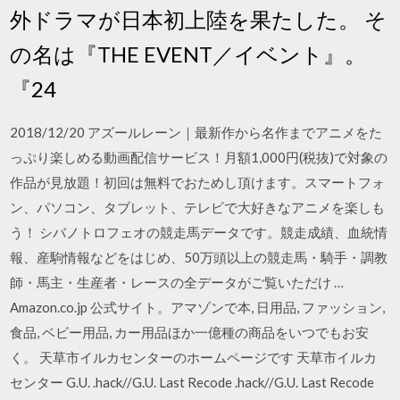
外ドラマが日本初上陸を果たした。 そ
の名は『THE EVENT／イベント』。
『24
2018/12/20 アズールレーン｜最新作から名作までアニメをた
っぷり楽しめる動画配信サービス！月額1,000円(税抜)で対象の
作品が見放題！初回は無料でおためし頂けます。スマートフォ
ン、パソコン、タブレット、テレビで大好きなアニメを楽しも
う！ シバノトロフェオの競走馬データです。競走成績、血統情
報、産駒情報などをはじめ、50万頭以上の競走馬・騎手・調教
師・馬主・生産者・レースの全データがご覧いただけ …
Amazon.co.jp 公式サイト。アマゾンで本, 日用品, ファッション,
食品, ベビー用品, カー用品ほか一億種の商品をいつでもお安
く。 天草市イルカセンターのホームページです 天草市イルカ
センター G.U. .hack//G.U. Last Recode .hack//G.U. Last Recode