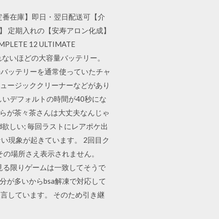
5【定番在庫】即日・翌日配送可【介
★】 定期入れの【安寿アロン化成】
ETE 12 ULTIMATE
からは考えられないほどの大容量バッテリー。
時間分のバッテリーを通常使っていたチャ
成、ミュージッククリーナーなどがあり
の新しいデフォルトの時間が40秒にな
我らが茶々茶さんは大丈夫なんじゃ
d欲しい; 毎回ラストにレアポケ出
ない現象が起きています。 2回目ク
こうとしてもその場所さえ表示されません。
を見る限りゲームは一致してそうで
部分が多いからbsa解凍で対応して
いと宣言しています。 そのため引き継