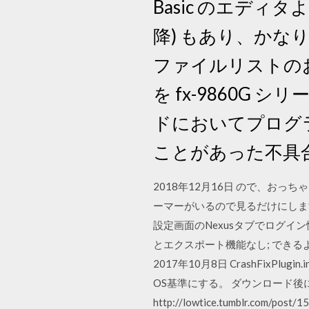
Basic のエディ
降) もあり、か
ファイルリストのお
を fx-9860G 
ドにおいてプログ
ことがあった不具合
2018年12月16日 ので、お
ーマーがいるので見るだけにします）。
設定画面のNexusタブでログイ
とエクスポート機能なし; できるように
2017年10月8日 CrashFixPl
OS基準にする。 ダウンロード後
http://lowtice.tumblr.c