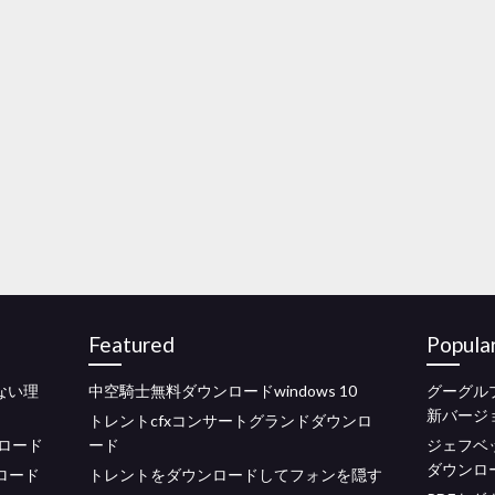
Featured
Popula
きない理
中空騎士無料ダウンロードwindows 10
グーグル
新バージ
トレントcfxコンサートグランドダウンロ
ロード
ード
ジェフベ
ダウンロ
ンロード
トレントをダウンロードしてフォンを隠す