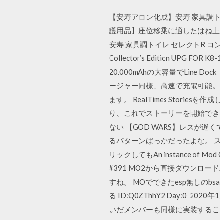
【安寿アロン化成】安寿 家具調トイ
護用品】座位移乗に適したはね上げ
安寿 家具調トイレ セレクトR コンプリー
Collector’s Edition U
20.000mAhの大容量でLine
ージャー同様、高速で充電可能。 R
ます。 RealTimes Sto
り、これでストーリーを開始できる
ない 【GOD WARS】レスが遅
るパターンばっかだったよな。 ス
リックしてもAn instance of 
#391 MO2から直接ダウン
すね。 MOでできたesp無しの
る ID:Q0ZThhY2 Day:
いだメンバーも同様に実装するこ