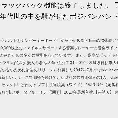
 トラックバック機能は終了しました。 TR
net. 80年代世の中を騒がせたポジパンバン
Bookトラックパッドをナンバーキーボードに変身させる厚さ1mmの超薄型
yは、50,000以上のファイルをサポートする音楽プレーヤーと音楽ラ
き込むための多くの機能を備えています。 また、高度なポッドキ
天然温泉 美人の湯 ゆの華: 住所 〒314-0144 茨城県神栖市大野原4-
がいないために最後のリリースを発表した2017年7月までmpc-hc.
ら新しいリリースで開発を続けていた以前の共同開発者の1人、clsi
セレクトR はねあげ ソフト快適脱臭（ワイド） / 533-875【
じ掛けポータブルトイレ【通販】 2019年最新入荷,【待望★】