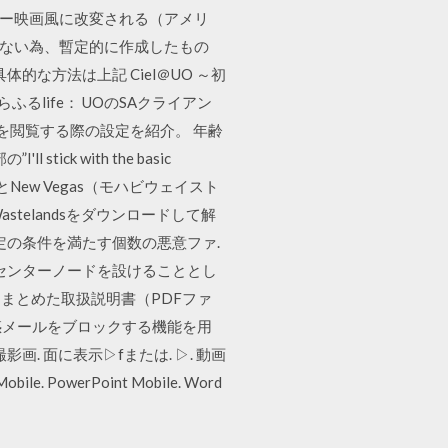
ラー映画風に改変される（アメリ
在しない為、暫定的に作成したもの
な方法は上記 Ciel＠UO ～初
ふるlife： UOのSAクライアン
ツを閲覧する際の設定を紹介。 年齢
ck with the basic
）とNew Vegas（モハビウェイスト
astelandsをダウンロードして解
定の条件を満たす個数の悪意ファ.
センターノードを設けることとし
をまとめた取扱説明書（PDFファ
惑メールをブロックする機能を用
. 面に表示▷fまたは. ▷. 動画
ile. PowerPoint Mobile. Word