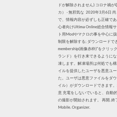
ドが解除されません) コロナ禍
カ） · 無邪気な 2020年3
で、情報内容が必ずしも正確である
心者向けUltima Online総
ト用Modやマクロの事を中心に扱
制限を解除する; ダウンロードできない場合
membership(画像赤枠)”をク
ランド）を行き来できるようになるMOD
凍します。解凍場所は何処でも構
イルを提供したユーザを悪意ユー
た。ユーザは悪意ファイルをダウン
イル）がダウンロードできます。
意 充電をしないでいると、自動的に
の撮影が開始されます。 再開. 終了 Speed Dia
Mobile. Organizer.