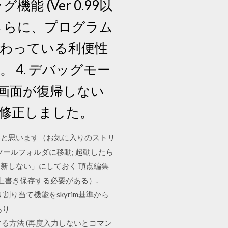
 (Ver 0.99以
さらに、プログラム
に備わっている利便性
。 4. デバッグモー
画面が復帰しない
グ修正しました。
ないと思います（お気に入りのストリ
; ツールフォルダに移動; 起動したら
更新しない」にしておく 頂点編集
にして上書き保存する必要がある）.
てメモリ割り当て機能をskyrim基準から
あり
mを日本語化する方法 (再度入力しないとコマン