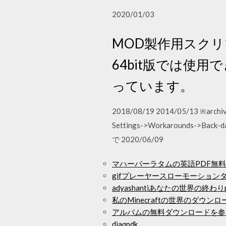
2020/01/03
MOD製作用スク
64bit版では使
っています。
2018/08/19 2014/05/1
Settings->Workaround
で 2020/06/09
マハーバーラタムの英語PDF無
gifプレーヤースローモーション
adyashantiあなたの世界の終わ
私のMinecraftの世界のダウンロ
アルバムの無料ダウンロードを参
djaqpdk