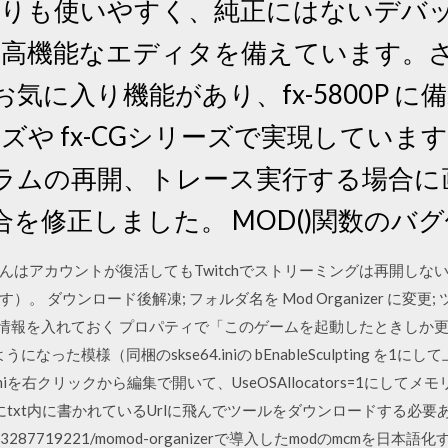
タよりも使いやすく、純正にはないデバッグ機能
なり高機能なエディタを備えています。
気に入り機能があり、fx-5800P 
シリーズや fx-CGシリーズで実現しています
ラムの再開、トレース実行する場合に
を修正しました。 MOD()関数のバ
っちゃんはアカウントが復活してもTwitchでストリーミングは再開し
 ダウンロード後解凍; フォルダ名を Mod Organizer に変更
ン情報を入れておく プロパティで「このゲームを起動したときしか
なった模様（同梱のskse64.iniの bEnableSculpting を1
ugin.iniを右クリックから編集で開いて、UseOSAllocators=1にし
にtxt内に書かれているUrlに飛んでツールをダウンロードする必要
om/post/153287719221/momod-organizerで導入したmodのmc