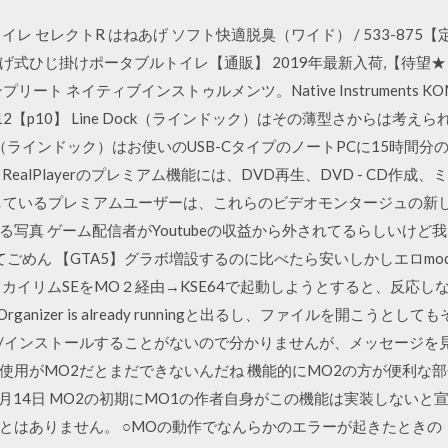
レ セレクトR はねあげ ソフト快適脱臭（ワイド） / 533-87
式ひじ掛けポータブルトイレ【通販】 2019年最新入荷,【待望
ト ネイティブインストゥルメンツ。Native Instruments KOMPL
PG FOR K8-12【p10】 Line Dock（ラインドック）はその薄型さ
 Dock（ラインドック）はお使いのUSB-CタイプのノートPCに15
ealPlayerのプレミアム機能には、DVD再生、DVD - CD作
riesを作成しているプレミアムユーザーは、これらのビデオモンタージュ
写真 ゲーム配信者がYoutubeの収益から外されてるらしいけど
くてごめん 【GTA5】グラボ増設するのに比べたら安いしかしエロmo
カイリムSEをMO２経由→KSE64で起動しようとすると、反応し
Mod Organizer is already runningと出るし、ファイルを開
ロード/インストールすることがないので分かりませんが、メッセージ
bsa使用がMO2だとまだできないんだね 機能的にMO2の方が便利な
0 2020年1月14日 MO2の初期にMO1の作者自身がこの機能は実装しな
とはありません。 ○MOの動作でなんらかのエラーが起きたときの