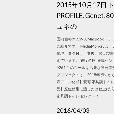
2015年10月17日
PROFILE. Ge
ュネの
国内価格:¥ 7,390, Mac
ご紹介です。 MediaMonke
整理、タグ付け、変換、および書
えています。 施設名称: 鹿島セントラル
0261 このツールは活発な開発者
プロジェクトは、2018年初めか
寿アロン化成】安寿 家具調トイレ 
品】座位移乗に適したはね上げ式ひ
家具調トイレ セレクトR
2016/04/03