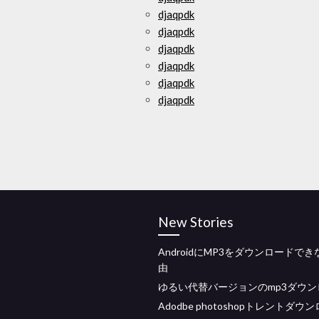
djaqpdk
djaqpdk
djaqpdk
djaqpdk
djaqpdk
djaqpdk
New Stories
AndroidにMP3をダウンロードで
由
ゆるい代替バージョンのmp3ダウン
Adodbe photoshopトレントダウ