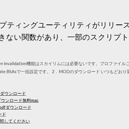
リプティングユーティリティがリリー
用できない関数があり、一部のスクリプ
3 ※archive invalidation機能はスカイリムには必要ないです。プ
s->Back-date BSAsで一括設定です。 2．MODのダウンロード いつ
料ダウンロード
ダウンロード無料mac
りpdfダウンロード
ード
照してください