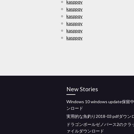
kasppqy
kasppqy
kasppqy
kasppqy
kasppqy
kasppqy
New Stories
Windows 10 windows update保
ンロード
実用的な魚釣り2018-03 pdfダウ
ドラゴンボールゼノバース2のクラ
ァイルダウンロード