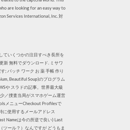
who are looking for an easy way to
s International, Inc. 対
に対していくつかの注目すべき長所を
 更新 無料でダウンロード. ミサワ
新 戻す; パッチ ワーク お 薬 手帳 作り
 Beautiful Soup)のプログラム
AWSや スラドの記事。世界最大級
者が減少／捜査当局がスマホゲーム運営
ューCheckout Profilesで
ss 注文時に使用するメールアドレス
Last Nameは今の所逆で良い) Last
ト（ツール？）なんですが どうもま