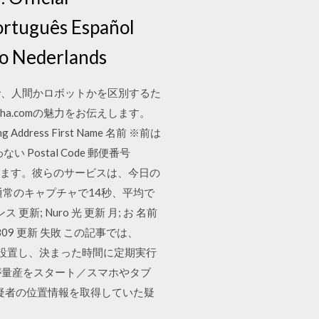
Português Español
iano Nederlands
で、人間かロボットかを区別するた
cha.comの魅力をお伝えします。
Address First Name 名前 ※前は
い Postal Code 郵便番号
ha を取り上げます。彼らのサービスは、今日の
常のキャプチャで14秒、平均で
 更新; Nuro 光 更新 月; お 名前
 1809 更新 失敗 この記事では、
oku)に設置し、決まった時間に定期実行
0」が量産をスタート／スマホやタブ
被疑者の位置情報を取得していた疑