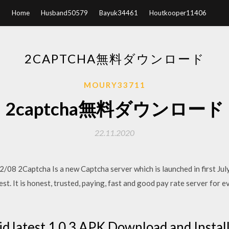
Home
Husband50579
Bayuk34461
Houtkooper11406
2CAPTCHA無料ダウンロード
MOURY33711
2captcha無料ダウンロード
22.11.2020
 2Captcha Is a new Captcha server which is launched in first July
st. It is honest, trusted, paying, fast and good pay rate server for
d latest 1.0.3 APK Download and Install.