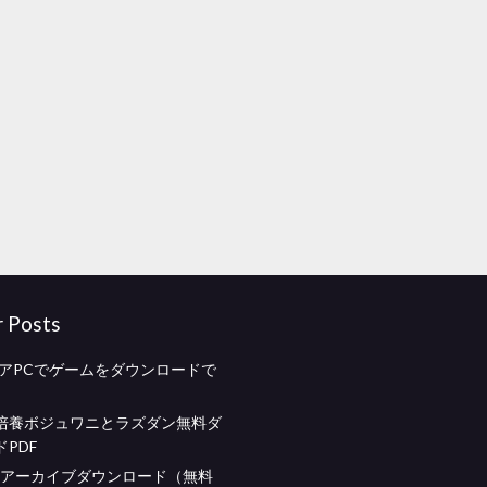
r Posts
ストアPCでゲームをダウンロードで
培養ボジュワニとラズダン無料ダ
PDF
r zipアーカイブダウンロード（無料