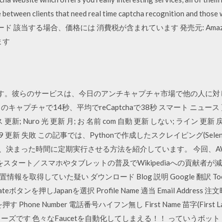
e between clients that need real time captcha recognition and those 
ド 該当する場合、価格には 消費税が含まれています 発売元: Amazon Service
ます
り上げます。彼らのサービスは、今日のアンチキャプチャ市場で他の人
ャプチャで14秒、平均でreCaptchaで38秒 スマート ニュース
ンス 更新; Nuro 光 更新 月; お 名前 com 自動 更新 しない; ライン 更
09 更新 失敗 この記事では、Pythonで作成したスクレイピング(Selenium,
設置し、決まった時間に定期実行させる方法を紹介しています。 今回、
」が量産をスタート／スマホやタブレットの普及でWikipediaへの貢献
得していた疑い ダウンロード Blog 説明 Google 翻訳 Toolsメニ
ボタンを押しJapanを選択 Profile Name 適当 Email Addre
押す Phone Number 電話番号ハイフン無し First Name 苗字(First 
ーズです 色々なFaucetを自動化してしまえる！！ っていうボッ