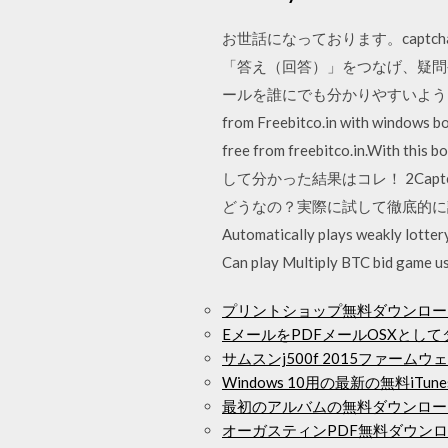
お世話になっております。captc
「答え（回答）」をつなげ、疑問
ールを誰にでも分かりやすいように提供しています。
from Freebitco.in with windows bot
free from freebitco.in.With
して分かった結果はコレ！ 2Cap
どうなの？実際に試して徹底的に調べてみた; 無
Automatically plays weakly lottery
Can play Multiply BTC bid game usi
プリントショップ無料ダウンロー
EメールをPDFメールOSXとし
サムスンj500f 2015ファー
Windows 10用の最新の無料iTu
最初のアルバムの無料ダウンロー
オーガスティンPDF無料ダウン