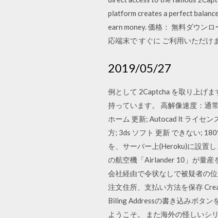
platform creates a perfect balanc
earn money. 価格： 無料ダウンロー
応端末で すぐに ご利用いただけ
2019/05/27
例として 2Captcha を取
持っています。 高解像速度：通常のキ
ホーム 更新; Autocad lt ライセ
方; 3ds ソフト 更新 できない; 18
を、サーバー上(Heroku)に
の航空機「Airlander 10
会社経由で令状なしで被疑者の位置情報を取
注文住所、支払い方法を保存 Create
Biling Addressの書き込みボタンを
ようこそ。 また海外の怪しいシリ