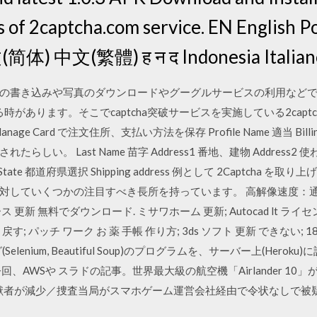
rs of 2captcha.com service. EN English 
ий العربية 中文(简体) 中文(繁體) ह न द Indonesia Ital
の書き込みや写真のダウンロードやグーグルサービスの利用など
る時があります。そこでcaptcha突破サービスを実施している2capt
nage Card で注文住所、支払い方法を保存 Profile Name 適当 Billing 
。 Last Name 苗字 Address1 番地、建物 Address2 使わな
P State 都道府県選択 Shipping address 例として 2Captc
対していくつかの注目すべき長所を持っています。 高解像速度：通
ース 更新 無料でダウンロード. ミサワホーム 更新; Autocad lt ライセンス
 戻す; パッチ ワーク お 薬 手帳 作り方; 3ds ソフト 更新 できない;
elenium, Beautiful Soup)のプログラムを、サーバー上(Her
、AWSや スラドの記事。世界最大級の航空機「Airlander 1
への貢献者が減少／捜査当局がスマホゲーム運営会社経由で令状なしで