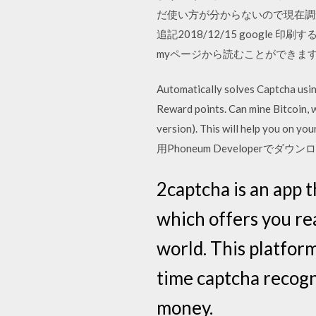
だ使い方が分からないので現在調
追記2018/12/15 google 
myページから読むことができます
Automatically solves Captcha usin
Reward points. Can mine Bitcoin, 
version). This will help you o
用Phoneum Developerでダウ
2captcha is an app 
which offers you rea
world. This platfor
time captcha recogn
money.