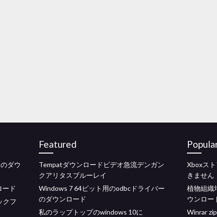
Featured
Popula
留中のダウ
Tempatダウンロードビデオ急流デンガン
Xbox
クアリタスブルーレイ
きません
ンロード
Windows 7 64ビット用のodbcドライバー
植物組織
のダウンロード
ウンロード
ックフ
私のラップトップのwindows 10に
Winra