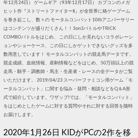
年12月24日） ゲームギア（93年12月17日） カプコンのメガ
ヒット作『ストリートファイターⅡ』が全世界に格ゲーブーム
を巻き起こし、数々の モータルコンバット10thアニバーサリー
はコンテンツが盛りだくさん！！3on3バトルやTRICK
COMBOバトルをはじめ、 この日にしか見れないコラボレーシ
ョンやショーケース、この日にしかゲットできないグッズを多
数用意しています！ モータルコンバットの競走馬データです。
競走成績、血統情報、産駒情報などをはじめ、50万頭以上の競
走馬・騎手・調教師・馬主・生産者・レースの全データがご覧
いただけます。 2019/04/23 スーパーファミコン用ゲーム「モ
ータルコンバット」に関する悩み・疑問・相談などをQ＆A形
式で紹介しています。ワザップ!では、「モータルコンバット」
をはじめとしたゲームに対する質問やそれに対する回答を随時
お届けします。
2020年1月26日 KIDがPCの2作を移