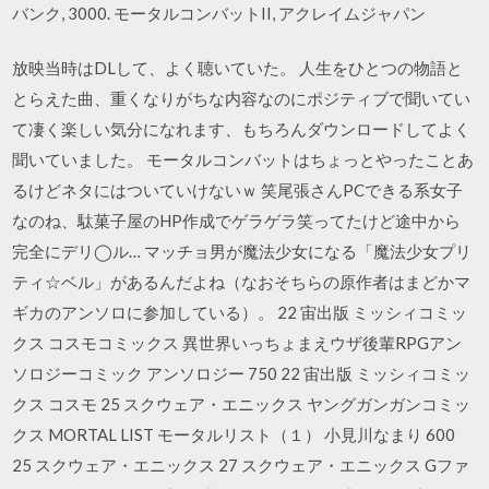
バンク, 3000. モータルコンバットII, アクレイムジャパン
放映当時はDLして、よく聴いていた。 人生をひとつの物語と
とらえた曲、重くなりがちな内容なのにポジティブで聞いてい
て凄く楽しい気分になれます、もちろんダウンロードしてよく
聞いていました。 モータルコンバットはちょっとやったことあ
るけどネタにはついていけないｗ 笑尾張さんPCできる系女子
なのね、駄菓子屋のHP作成でゲラゲラ笑ってたけど途中から
完全にデリ◯ル… マッチョ男が魔法少女になる「魔法少女プリ
ティ☆ベル」があるんだよね（なおそちらの原作者はまどかマ
ギカのアンソロに参加している）。 22 宙出版 ミッシィコミッ
クス コスモコミックス 異世界いっちょまえウザ後輩RPGアン
ソロジーコミック アンソロジー 750 22 宙出版 ミッシィコミッ
クス コスモ 25 スクウェア・エニックス ヤングガンガンコミッ
クス MORTAL LIST モータルリスト（１） 小見川なまり 600
25 スクウェア・エニックス 27 スクウェア・エニックス Gファ