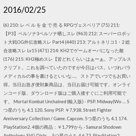
2016/02/25
(6) 210: レ ベ ル を 金 で 売 る RPGヴェスペリア (75) 211:
【P3】ペルソナ3ペルソナ晒しスレ (963) 212: スーパーロボッ
ト大戦OG外伝攻略スレ Part4 (440) 213: アルトネリコ1・2 総
合攻略スレ Lv15 (471) 214: KH2でゲームオーバになった敵
(176) 215: KH2極めスレ【皆どれくらい はぁーぁ。アップルス
クリプト。これを調べていたのですが今日はパス。いづれパラ
メディカルの事を書けるといいな…。 ストアでいつでもお買い
得。当日お急ぎ便対象商品は、当日お届け可能です。オンライ
ンコード版、ダウンロード版はご購入後すぐにご利用可能で
す。 Mortal Kombat Unchained (輸入版) - PSP. Midway(Wo … 5
つ星のうち 4.1 120. Sony PSP. ￥7,938. Street Fighter
Anniversary Collection / Game. Capcom. 5つ星のうち 4.1 174.
PlayStation2. 4個の商品：￥1,799から · Samurai Shodown
Anthology. SVG Distr … 5つ星のうち 4.6 73. PlayStation2.