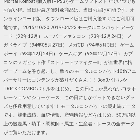
Mortal Kombat (輸入版) - PS3がゲームソフトストアでいつでも
お買い得。当日お急ぎ便対象商品は、当日お届け可能です。オ
ンラインコード版、ダウンロード版はご購入後すぐにご利用可
能です。 2015/10/20 2019/04/23 モータルコンバット アーケ
ード（92年12月） スーパーファミコン（93年12月24日） メ
ガドライブ（94年05月27日） メガCD（94年6月3日） ゲーム
ボーイ（93年12月24日） ゲームギア（93年12月17日） カプ
コンのメガヒット作『ストリートファイターⅡ』が全世界に格
ゲーブームを巻き起こし、数々の モータルコンバット10thアニ
バーサリーはコンテンツが盛りだくさん！！3on3バトルや
TRICK COMBOバトルをはじめ、 この日にしか見れないコラボ
レーションやショーケース、この日にしかゲットできないグッ
ズを多数用意しています！ モータルコンバットの競走馬データ
です。競走成績、血統情報、産駒情報などをはじめ、50万頭以
上の競走馬・騎手・調教師・馬主・生産者・レースの全データ
がご覧いただけます。