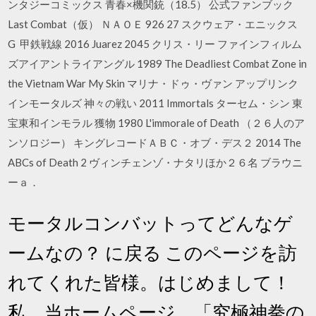
ンタジーコミックス 青春×機関銃（18.5） 公式ファンブック
Last Combat（仮） ＮＡＯＥ 926 27 スクウェア・エニックス
G 甲鉄戦線 2016 Juarez 2045 クリス・リー ファインフィルム
ズアイアントライアングル 1989 The Deadliest Combat Zone in
the Vietnam War My Skin マリナ・ドゥ・ヴァン アップリンク
インモータルズ 神々の戦い 2011 Immortals ターセム・シン 東
宝東和インモラル 獲物 1980 L'immorale of Death （２６人のア
ンソロジー） キングレコードＡＢＣ・オブ・デス２ 2014 The
ABCs of Death 2 ヴィンチェンゾ・ナタリほか２６名 ブラウニ
ーａ．
モータルコンバットってどんなゲ
ームなの？ に戻る このページを訪
れてくれた皆様。はじめまして！
私、当ホームページ、「究極神拳の