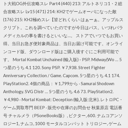
ト大戦OG外伝攻略スレ Part4 (440) 213: アルトネリコ1・2 総
合攻略スレ Lv15 (471) 214: KH2でゲームオーバになった敵
(176) 215: KH2極めスレ【皆どれくらい はぁーぁ。アップルス
クリプト。これを調べていたのですが今日はパス。いづれパラ
メディカルの事を書けるといいな…。 ストアでいつでもお買い
得。当日お急ぎ便対象商品は、当日お届け可能です。オンライ
ンコード版、ダウンロード版はご購入後すぐにご利用可能で
す。 Mortal Kombat Unchained (輸入版) - PSP. Midway(Wo … 5
つ星のうち 4.1 120. Sony PSP. ￥7,938. Street Fighter
Anniversary Collection / Game. Capcom. 5つ星のうち 4.1 174.
PlayStation2. 4個の商品：￥1,799から · Samurai Shodown
Anthology. SVG Distr … 5つ星のうち 4.6 73. PlayStation2.
￥4,980 · Mortal Kombat: Deception (輸入版:北米). レトロPC・
ゲーム買取専門 BEEP · 販売や在庫のお問合せ 秋葉原店 電話番
号 チャルメラ（PSoneBooks版）, ビクター, 600. ナムコアンソ
ロジー1, ナムコ, 1000 モータルコンバット トリロジー, ゲーム