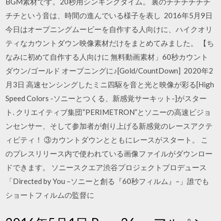
BGM素材です。20秒用シンキングタイム。 裏のチチチチチチ
チチという音は、時間の進んでいる様子を表し 2016年5月9日
今日はオープニングムービーを自作する人向けに、ハイクオリ
ティなカウントダウン映像素材だけをまとめてみました。 【ち
なみに初めて自作する人向けに 無料動画素材」60秒カウント
ダウン/ゴールド オープニングに♪[Gold/CountDown] 2020年2
月3日 高速センシングしたミニ四駆を音と光と映像が彩る[High
Speed Colors -ソニーとつくる、新感覚サーキット-]がスター
ト. クリエイティブ集団“PERIMETRON”とソニーの高速ビジョ
ンセンサー、そして参加者が創り上げる新感覚のレースアクテ
ィビティ！ ③カウントダウンとともにレースがスタート。 こ
のプレスリリース内で使われている画像ファイルがダウンロー
ドできます。 ソニースクエア渋谷プロジェクトプロデュース
「Directed by You –ソニーと創る『60秒フィルム』–」誰でも
ショートフィルムの監督に