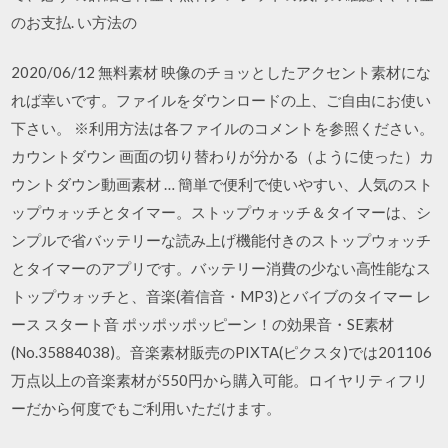
のお支払. い方法の
2020/06/12 無料素材 映像のチョッとしたアクセント素材にな
れば幸いです。ファイルをダウンロードの上、ご自由にお使い
下さい。 ※利用方法は各ファイルのコメントを参照ください。
カウントダウン 画面の切り替わりが分かる（ように使った）カ
ウントダウン動画素材 … 簡単で便利で使いやすい、人気のスト
ップウォッチとタイマー。ストップウォッチ＆タイマーは、シ
ンプルで省バッテリーな読み上げ機能付きのストップウォッチ
とタイマーのアプリです。バッテリー消費の少ない高性能なス
トップウォッチと、音楽(着信音・MP3)とバイブのタイマー レ
ース スタート音 ポッポッポッピーン！の効果音・SE素材
(No.35884038)。音楽素材販売のPIXTA(ピクスタ)では201106
万点以上の音楽素材が550円から購入可能。ロイヤリティフリ
ーだから何度でもご利用いただけます。