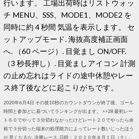
行います。 工場出荷時はリストウォッ
チ MENU、SSS、MODE1、MODE2 を
同時に約 4 秒間 気温を表示します。 セ
ットアップモード. 海抜高度補正画面
へ. （60 ページ）. 目覚まし ON/OFF.
（3 秒長押し）. 目覚ましアイコン 計測
の止め忘れはライドの途中休憩やレー
ス終了後などに起こりがちです。
2020年6月4日 その後10秒のカウントダウンが終了後、ゴール
時間と参加どに基づいてランキングが出ます。 >>28 最初レー
ト６０でやって３分切れなかったけどレート２０でやったら余
裕で３分切った端末の処理能力によってレート数いじったほう
が 早くなるな. 決勝レース. 日時：２０２０年８月１日（土）.