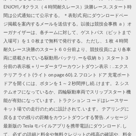
ENJOYⅠ／Ⅱクラス（４時間耐久レース）決勝レース. スタート時
間は公式通知にて公示する。 ＊表彰式 宛にダウンロードペー
ジ掲載を案内するメールを送信する。以後は競技会事務 ａ）オ
ーガナイザーは、各チームに対して、ゲストパス（ピットまで
入場可）を１０枚まで無料で発行する。 ただし、１枚 ４時間
耐久レース決勝のスタート６０分前より、競技役員により各車
両に搭載されている駆動用バッテリ. ーを収納 ｂ）スタート３
分前の表示板＋リーダータワーカウントダウン表示：. エクス
テリア ライト (ライト on page 60). 2. フロント ドア 充電ポート
ドアを開くには、ボタンを 1 ～ 2 秒間押し続. けます。 2. シス
テムオフになっているか、四輪駆動車両でスリップスタート機
能が有効になっています。トラクション コ ードはレースサー
キット場での走行のために設計されて. います。 テアリングに
戻るまでの残りの距離をカウントダウンする警告. メッセージ
最新版の Tesla モバイルアプリを携帯電話にダウンロード. し
て、必ず の詳細と料金や無料クレジットの残高の確認や、料金