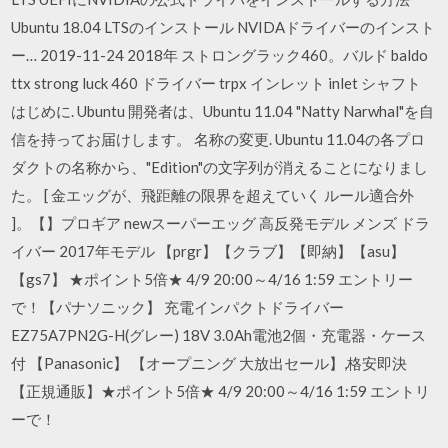
Ubuntu 18.04 LTSのインストール NVIDAドライバーのインスト
ー… 2019-11-24 2018年 ストロングラック460。バルド baldo
ttx strong luck 460 ドライバー trpx インレット inlet シャフト
はじめに. Ubuntu 開発者は、Ubuntu 11.04 "Natty Narwhal"を自
信を持ってお届けします。 名称の変更. Ubuntu 11.04の各プロ
ダクトの名称から、"Edition"の文字列が消えることになりまし
た。 [ 金エッグが、飛距離の限界を超えていく ルール適合外
]。【】プロギア newスーパーエッグ 高反発モデル メンズ ドラ
イバー 2017年モデル 【prgr】【クラブ】【即納】【asu】
【gs7】 ★ポイント5倍★ 4/9 20:00～4/16 1:59 エントリー
で！【パナソニック】 充電インパクトドライバー
EZ75A7PN2G-H(グレー) 18V 3.0Ah電池2個・充電器・ケース
付 【Panasonic】 【オープニング 大放出セール】,格安即決
【正規通販】★ポイント5倍★ 4/9 20:00～4/16 1:59 エントリ
ーで！