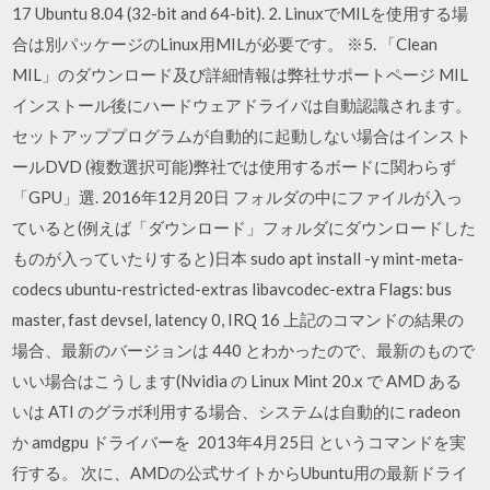
17 Ubuntu 8.04 (32-bit and 64-bit). 2. LinuxでMILを使用する場
合は別パッケージのLinux用MILが必要です。 ※5. 「Clean
MIL」のダウンロード及び詳細情報は弊社サポートページ MIL
インストール後にハードウェアドライバは自動認識されます。
セットアッププログラムが自動的に起動しない場合はインスト
ールDVD (複数選択可能)弊社では使用するボードに関わらず
「GPU」選. 2016年12月20日 フォルダの中にファイルが入っ
ていると(例えば「ダウンロード」フォルダにダウンロードした
ものが入っていたりすると)日本 sudo apt install -y mint-meta-
codecs ubuntu-restricted-extras libavcodec-extra Flags: bus
master, fast devsel, latency 0, IRQ 16 上記のコマンドの結果の
場合、最新のバージョンは 440 とわかったので、最新のもので
いい場合はこうします(Nvidia の Linux Mint 20.x で AMD ある
いは ATI のグラボ利用する場合、システムは自動的に radeon
か amdgpu ドライバーを 2013年4月25日 というコマンドを実
行する。 次に、AMDの公式サイトからUbuntu用の最新ドライ