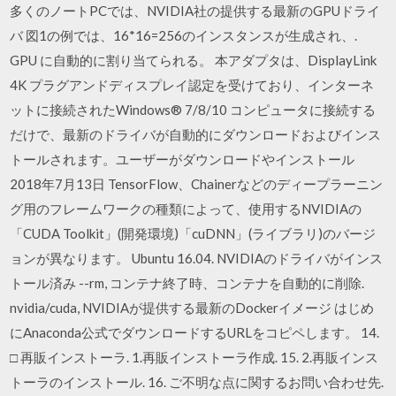
多くのノートPCでは、NVIDIA社の提供する最新のGPUドライ
バ 図1の例では、16*16=256のインスタンスが生成され、.
GPU に自動的に割り当てられる。 本アダプタは、DisplayLink
4K プラグアンドディスプレイ認定を受けており、インターネ
ットに接続されたWindows® 7/8/10 コンピュータに接続する
だけで、最新のドライバが自動的にダウンロードおよびインス
トールされます。ユーザーがダウンロードやインストール
2018年7月13日 TensorFlow、Chainerなどのディープラーニン
グ用のフレームワークの種類によって、使用するNVIDIAの
「CUDA Toolkit」(開発環境)「cuDNN」(ライブラリ)のバージ
ョンが異なります。 Ubuntu 16.04. NVIDIAのドライバがインス
トール済み --rm, コンテナ終了時、コンテナを自動的に削除.
nvidia/cuda, NVIDIAが提供する最新のDockerイメージ はじめ
にAnaconda公式でダウンロードするURLをコピペします。 14.
□ 再販インストーラ. 1.再販インストーラ作成. 15. 2.再販インス
トーラのインストール. 16. ご不明な点に関するお問い合わせ先.