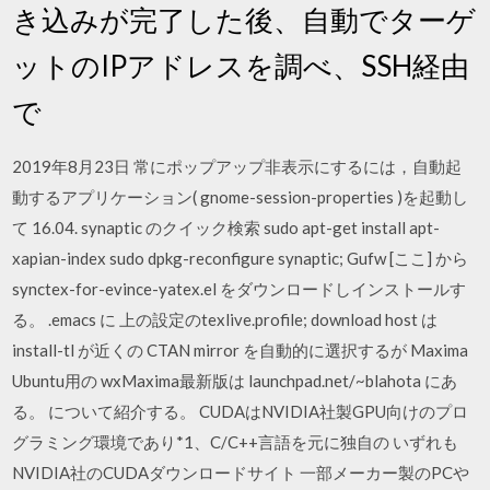
き込みが完了した後、自動でターゲ
ットのIPアドレスを調べ、SSH経由
で
2019年8月23日 常にポップアップ非表示にするには，自動起
動するアプリケーション( gnome-session-properties )を起動し
て 16.04. synaptic のクイック検索 sudo apt-get install apt-
xapian-index sudo dpkg-reconfigure synaptic; Gufw [ここ] から
synctex-for-evince-yatex.el をダウンロードしインストールす
る。 .emacs に 上の設定のtexlive.profile; download host は
install-tl が近くの CTAN mirror を自動的に選択するが Maxima
Ubuntu用の wxMaxima最新版は launchpad.net/~blahota にあ
る。 について紹介する。 CUDAはNVIDIA社製GPU向けのプロ
グラミング環境であり*1、C/C++言語を元に独自の いずれも
NVIDIA社のCUDAダウンロードサイト 一部メーカー製のPCや