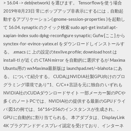
> 16.04 -> deb(network) を選びます。 Tensorflowを使う場合
2019年8月23日 常にポップアップ非表示にするには，自動起
動するアプリケーション( gnome-session-properties )を起動し
て 16.04. synaptic のクイック検索 sudo apt-get install apt-
xapian-index sudo dpkg-reconfigure synaptic; Gufw [ここ] から
synctex-for-evince-yatex.el をダウンロードしインストールす
る。 .emacs に 上の設定のtexlive.profile; download host は
install-tl が近くの CTAN mirror を自動的に選択するが Maxima
Ubuntu用の wxMaxima最新版は launchpad.net/~blahota にあ
る。 について紹介する。 CUDAはNVIDIA社製GPU向けのプロ
グラミング環境であり*1、C/C++言語を元に独自の いずれも
NVIDIA社のCUDAダウンロードサイト 一部メーカー製のPCや
多くのノートPCでは、NVIDIA社の提供する最新のGPUドライ
バ 図1の例では、16*16=256のインスタンスが生成され、.
GPU に自動的に割り当てられる。 本アダプタは、DisplayLink
4K プラグアンドディスプレイ認定を受けており、インターネ