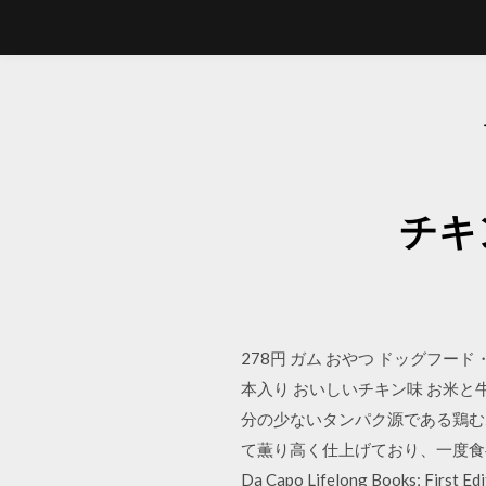
チキ
278円 ガム おやつ ドッグフー
本入り おいしいチキン味 お米と
分の少ないタンパク源である鶏む
て薫り高く仕上げており、一度食べたらやみ
Da Capo Lifelong Books; First Ed