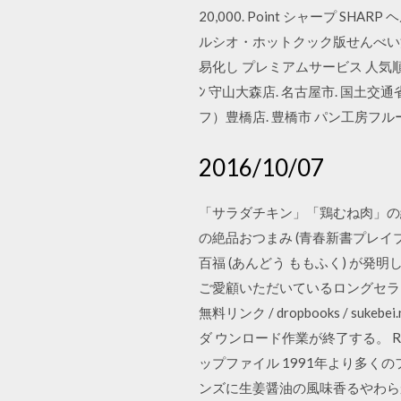
20,000. Point シャープ 
ルシオ・ホットクック版せんべい汁
易化し プレミアムサービス 人気順
ﾝ 守山大森店. 名古屋市. 国土交
フ）豊橋店. 豊橋市 パン工房フル
2016/10/07
「サラダチキン」「鶏むね肉」の絶
の絶品おつまみ (青春新書プレイブッ
百福 (あんどう ももふく) が
ご愛顧いただいているロングセラーブ
無料リンク / dropbooks / 
ダ ウンロード作業が終了する。 
ップファイル 1991年より多
ンズに生姜醤油の風味香るやわら