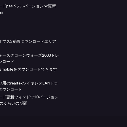
ドpes 6フルバージョンpc更新
in
オプス3覚醒ダウンロードエリア
ォーズクローンウォーズ2003トレ
ンロード
bg mobileをダウンロードできます
s 7用のrealtekワイヤレスLANドラ
ダウンロード
ード更新ウィンドウ10バージョン
どのくらいの期間