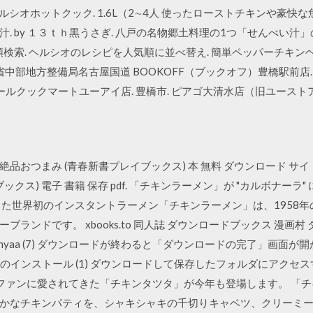
SHARP ヘルシオホットクック. 1.6L（2∼4人 使ったローストチキンや豪
. by １３ｔｈ黒うさぎ. 八戸の名物郷土料理の1つ「せんべい
検索. ヘルシオのレシピを人気順に並べ替え. 簡単ペッパーチキンヘルシオ
通省中部地方整備局名古屋国道 BOOKOFF（ブックオフ）豊橋駅前店. 
ールクックマートユーアイ店. 豊橋市. ピアゴ大清水店（旧ユーストア
品おつまみ (青春新書プレイブックス) 本 無料 ダウンロード サイ
クス) 電子 書籍 保存 pdf. 「チキンラーメン」が "カルボナーラ
発明した世界初のインスタントラーメン「チキンラーメン」は、1958
ランドです。 xbooks.to 同人誌 ダウンロードブックス 漫画村
sukebei.nyaa (7) ダウンロードが終わると「ダウンロードの完了」
Rのインストール (1) ダウンロードして保存したフォルダにアク
くのファンに愛されてきた「チキンタツタ」が今年も登場します。 「
かなチキンパティを、シャキシャキの千切りキャベツ、クリーミ