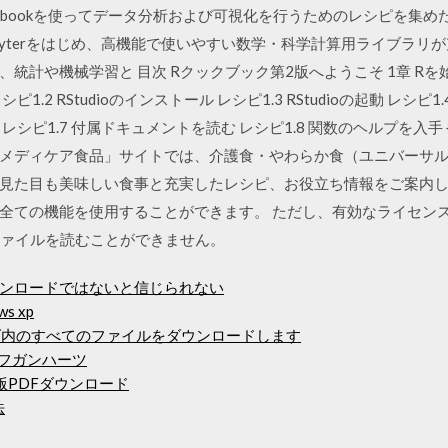
r Notebookを使ってデータ分析および可視化を行うためのレシピを集
tlib、Jupyterをはじめ、高機能で使いやすい数学・科学計算用ライブラ
計や機械学習と 目次 Rクックブック第2版へようこそ 1章 Rを始め
2 RStudioのインストール レシピ1.3 RStudioの起動 レシピ1
Rの中断 レシピ1.7 付属ドキュメントを読む レシピ1.8 関数のヘルプを
メディケア食品」サイトでは、介護食・やわらか食（ユニバーサ
見た目も美味しい食事と充実したレシピ、お役立ち情報をご案内してい
全ての機能を使用することができます。 ただし、有効なライセンス
F ファイルを読むことができません。
ンロードではないと信じられない
s xp
ダ内のすべてのファイルをダウンロードします
アフガンハーツ
版PDFダウンロード
法