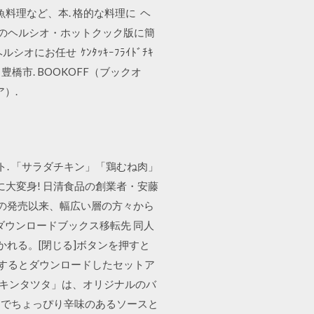
快な魚料理など、本. 格的な料理に ヘ
汁」のヘルシオ・ホットクック版に簡
にお任せ ｹﾝﾀｯｷｰﾌﾗｲﾄﾞﾁｷ
豊橋市. BOOKOFF（ブックオ
）.
ト. 「サラダチキン」「鶏むね肉」
" に大変身! 日清食品の創業者・安藤
年の発売以来、幅広い層の方々から
 ダウンロードブックス移転先 同人
画面が開かれる。[閉じる]ボタンを押すと
セスするとダウンロードしたセットア
チキンタツタ」は、オリジナルのバ
ーでちょっぴり辛味のあるソースと