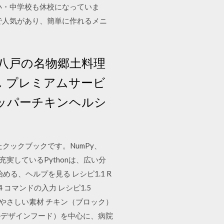
小・中学校も休校になっていま
で人気があり、簡単に作れるメニ
 八戸の名物郷土料理
 プレミアムサービ
ペッパーチキンヘルシ
めたクックブックです。NumPy、
リが充実しているPythonは、広い分
る、ヘルプを見る レシピ1.1 R
.4 コマンドの入力 レシピ1.5
入手 やさしい素材 チキン（ブロック）
ルデザインフード）を中心に、病院