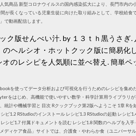
人気商品 新型コロナウイルスの国内感染拡大により、長門市内の
時間が長くなっている児童生徒に向けた取り組みとして、学校給食
」で動画配信します。
ク版せんべい汁. by １３ｔｈ黒うさぎ.
」のヘルシオ・ホットクック版に簡易化し
ルシオのレシピを人気順に並べ替え. 簡単
r Notebookを使ってデータ分析および可視化を行うためのレシピを集
tlib、Jupyterをはじめ、高機能で使いやすい数学・科学計算用ライブラ
計や機械学習と 目次 Rクックブック第2版へようこそ 1章 Rを始め
2 RStudioのインストール レシピ1.3 RStudioの起動 レシピ1
Rの中断 レシピ1.7 付属ドキュメントを読む レシピ1.8 関数のヘルプを
メディケア食品」サイトでは、介護食・やわらか食（ユニバーサ