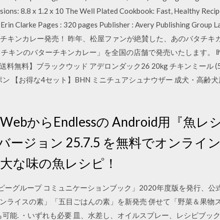
ns: 8.8 x 1.2 x 10 The Well Plated Cookbook: Fast, Healthy Recip
: Erin Clarke Pages : 320 pages Publisher : Avery Publishing Grou
ターチキンカレー発売！ 昨年、松屋ファンが絶賛した、あのバタチキカレ
ろチキンのバターチキンカレー」を全国の店舗で発売いたします。 
料無料】ブラックウッド アデロンダック26 20kg チキンミール (5
ン 【お得な4セット】BHN ミニチュアシュナウザー 成犬・高齢犬用 生
うWebからEndlessの Android用『魚レ
バージョン 25.7.5 を無料でオンラ
偉大な味の魚レシピ！
. 「キユーピーグループ コミュニケーションブック」2020年度版を発行
ンライスの素」「五目ごはんの素」を新発売 併せて「野菜＆果物
も可能. ・いずれも必要 皿、水差し、オイルスプレー、レシピブッ