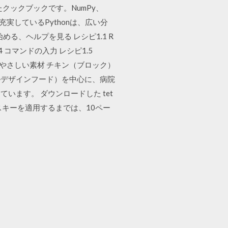
めたクックブックです。NumPy、
リが充実しているPythonは、広い分
る、ヘルプを見る レシピ1.1 R
.4 コマンドの入力 レシピ1.5
入手 やさしい素材 チキン（ブロック）
ルデザインフード）を中心に、病院
ます。 ダウンロードした tet
キーを適用するまでは、10ペー