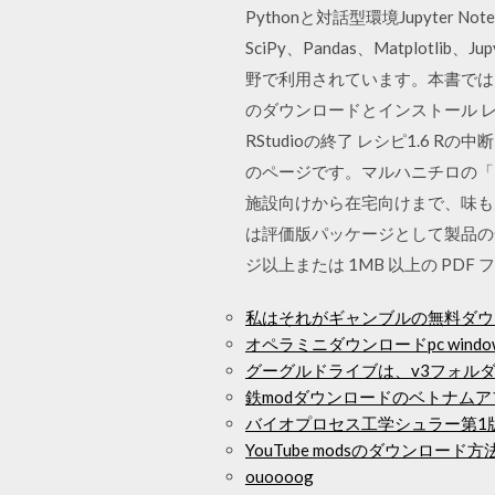
Pythonと対話型環境Jupyte
SciPy、Pandas、Matplo
野で利用されています。本書では、統
のダウンロードとインストール レシピ1.
RStudioの終了 レシピ1.6 
のページです。マルハニチロの「
施設向けから在宅向けまで、味も
は評価版パッケージとして製品の
ジ以上または 1MB 以上の PD
私はそれがギャンブルの無料ダウ
オペラミニダウンロードpc window
グーグルドライブは、v3フォル
鉄modダウンロードのベトナム
バイオプロセス工学シュラー第1
YouTube modsのダウンロード方
ouoooog