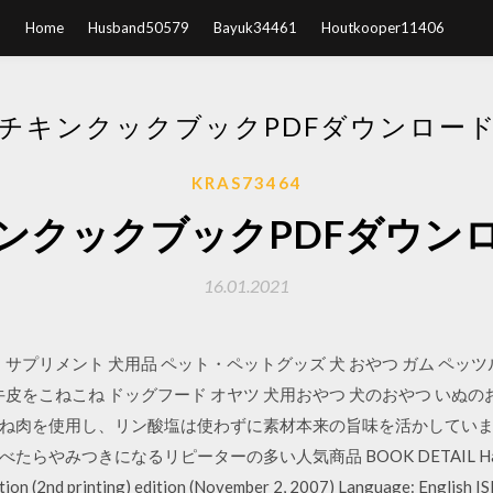
Home
Husband50579
Bayuk34461
Houtkooper11406
チキンクックブックPDFダウンロー
KRAS73464
ンクックブックPDFダウン
16.01.2021
ド・サプリメント 犬用品 ペット・ペットグッズ 犬 おやつ ガム ペッツ
牛皮をこねこね ドッグフード オヤツ 犬用おやつ 犬のおやつ いぬ
ね肉を使用し、リン酸塩は使わずに素材本来の旨味を活かしてい
つきになるリピーターの多い人気商品 BOOK DETAIL Hardcover: 3
ition (2nd printing) edition (November 2, 2007) Language: Englis