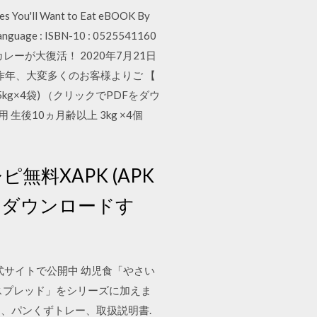
es You'll Want to Eat eBOOK By
p Language : ISBN-10 : 0525541160
ーが大復活！ 2020年7月21日
昨年、大変多くのお客様よりご 【
kg×4袋) （クリックでPDFをダウ
後10ヵ月齢以上 3kg ×4個
シピ無料XAPK (APK
インダウンロードす
、公式サイトで公開中 幼児食「やさい
スプレッド」をシリーズに加えま
ク、パンくずトレー、取扱説明書.