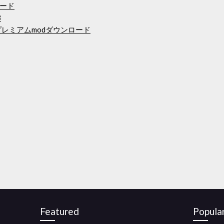
ード
3
reeプレミアムmodダウンロード
Featured
Popula