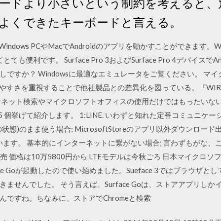
ードより小さいという制約を考えると、
よくできたキーボードと言える。
Windows PCやMacでAndroidのアプリを動かすことができます。Wi
ても便利です。 Surface Pro 3およびSurface Pro 4デバイス
ですか？ Windowsに最適なエミュレータをご覧ください。 マ
使いやすさを重視することで他社製品との差異化を図っている。『WIRED』
ネット検索やマイクロソフトオフィスの使用だけではもったいないといえ
個挙げて紹介します。 1:LINE. いわずと知れた定番コミュニケーション
ときの状態)のまま使う場合; MicrosoftStoreのアプリ以外ダウン
ます。 基本的にインターネットに繋がない場合; 言わずもがな、
5日発売 価格は10万5800円から LTEモデルは今秋ごろ 日本マイクロソフト
ce Goが起動したので使い始めました。Sueface 3ではブラウザと
せんでした。 そう言えば、Surface Goは、ストアアプリしかイン
いんですね。ちなみに、ストアでChromeと検索