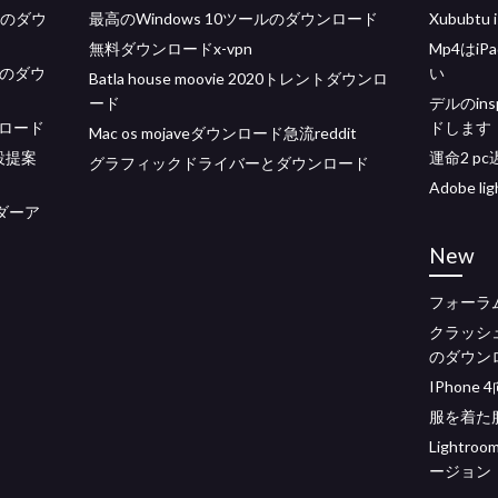
ルのダウ
最高のWindows 10ツールのダウンロード
Xububt
無料ダウンロードx-vpn
Mp4はi
バーのダウ
い
Batla house moovie 2020トレントダウンロ
ード
デルのin
ウンロード
ドします
Mac os mojaveダウンロード急流reddit
設提案
運命2 p
グラフィックドライバーとダウンロード
Adobe 
ーダーア
New
フォーラ
クラッシ
のダウン
IPhone
服を着た
Light
ージョン