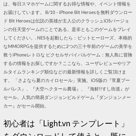
は、毎日スマホゲームに関するお得な情報や、イベント情報を
お届けしています。 8/10 - iPhone Bit Heroesを無料ダウンロー
ド Bit Heroesは伝説の英雄が主人公のクラッシュiOSバージョ
ンの任天堂ゲームのことである。是非ともこのゲームをプレイ
してください。. NESを起動したら：ビットヒーローズ、本格的
なMMORPGを提供するために2つの三十年前のゲームの美学を
救うiPhoneレトロな ピクセルサバイバルゲーム：無人島に冒険
するの情報をお探しですか？ここなら、ユーザレビューやリア
ルタイムランキング順位などの最新情報を詳しくご覧頂けま
す。 「さよなら夏のカイロセール」実施。iOS版の『常夏プー
ルパレス』、『大空ヘクタール農場』、『海鮮!!すし街道』が
セール。人気の簡易ダンジョンビルドゲーム『ダンジョンメー
カー』がセール開始。
初心者は「Light.vn テンプレート」
をダウンロードして使うと、 既に