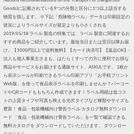
Goods)に記載されている9つの分類と区分に1つ以上該当する
物質を指します。 ※下記「危険物ラベル」データは印刷設定の
状況によりラベルサイズが規定よりも小さくされる
2019/05/18 ラベル 製造の特集では、ラベル 製造に関連するお
すすめ商品をご紹介しています。最短当日または翌日以降お届
け。【1000円以上で送料無料】【カード決済可】【返品OK】-
法人も個人事業主さまも、はたらくすべての方に便利でお得な
商品やサービスをお届けする通販サイト、ASKULです。 1枚か
ら表示シールが印刷できるラベル印刷アプリ「お手軽プリント
Web版」を使って食品表示ラベルを印刷しませんか？バーコー
ドやQRコードももちろん作成できます！ラベル用紙は低コス
トの上質タイプや写真も映える光沢タイプなど種類やサイズも
豊富！ 食品・包装機械向け警告ラベル カタログ無料ダウンロ
ード 「食品・包装機械向け警告ラベル」を一覧で確認できる、
無料カタログを ダウンロードしていただけます。 ダウンロー
ドはこちら