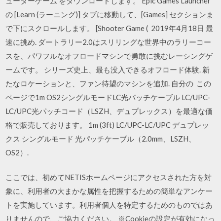
ューターゲーム をダウンロードします。 Epic Games Launcher
の [Learn (ラーニング)] タブに移動して、[Games] セクションま
で下にスクロールします。 [Shooter Game ( 2019年4月18日 最
速に挑め. ダートラリー2.0はスリリングな世界中のラリーコー
スを、パワフルなオフロードマシンで勇敢に挑むレーシングゲ
ームです。 シリーズ史上、最も没入できるオフロード体験. 新
たなロケーションと、ファン待望のマシンを追加. 自分の この
ページで1m OS2シングルモードLC光パッチケーブル LC/UPC-
LC/UPC光パッチコード（LSZH、デュプレックス）を最適な価
格で販売しております。 1m (3ft) LC/UPC-LC/UPC デュプレッ
クス シングルモード 光パッチケーブル（2.0mm、LSZH、
OS2）.
ここでは、初めてNETISホームページにアクセスされた方を対
象に、利用者の大まかな属性を把握するための簡単なアンケー
トを実施しています。利用者個人を特定するためのものではあ
りませんので、ご協力ください。 ※Cookieの設定が有効になっ