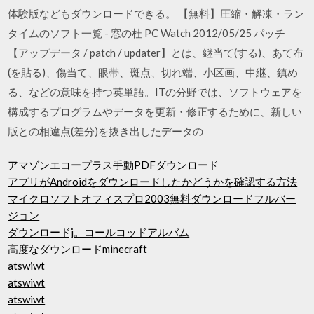
体験版などもダウンロードできる。 【無料】圧縮・解凍・ラン
タイムのソフト一覧 - 窓の杜 PC Watch 2012/05/25 パッチ
【アップデータ / patch / updater】とは、継当て(する)、あて布
(を貼る)、傷当て、眼帯、斑点、切れ端、小区画、中継、鎮め
る、などの意味を持つ英単語。ITの分野では、ソフトウェアを
構成するプログラムやデータを更新・修正するために、新しい
版との相違点(差分)を抜き出したデータの
アマゾンエコープラス手動PDFダウンロード
アプリがAndroidをダウンロードしたかどうかを確認する方法
マイクロソフトオフィスプロ2003無料ダウンロードフルバー
ジョン
ダウンロードj。コールコッドアルバム
高度なダウンロードminecraft
atswiwt
atswiwt
atswiwt