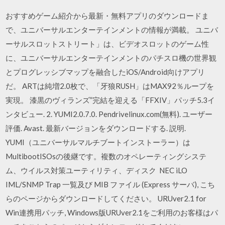
おすすめゲーム紹介から最新・無料アプリのダウンロードま
で、ユニバーサルエンターテインメントの情報が満載。 ユニバ
ーサルスロットストリート」は、ビデオスロットのゲーム性
に、ユニバーサルエンターテインメントのパチスロ機の世界観
とプログレッシブマップを融合したiOS/Android向けアプリ
だ。 ARTは純増2.0枚で、「牙狼RUSH」はMAX92％ループを
実現。 漆黒のヴィランズ”完結を迎える「FFXIV」パッチ5.3イ
ンタビュー. 2. YUMI2.0.7.0. Pendrivelinux.com(無料). ユーザー
評価. Avast. 最新バージョンをダウンロードする. 説明.
YUMI（ユニバーサルマルチブートインストーラー）は
MultibootISOsの後継です。複数のオペレーティングシステ
ム、ウイルス対策ユーティリティ、ディスク NEC iLO
IML/SNMP Trap 一覧及び MIB ファイル (Express サーバ), こち
らのページからダウンロードしてください。 URUver2.1 for
Win連携用パッチ, Windows版URUver2.1をご利用のお客様はパ