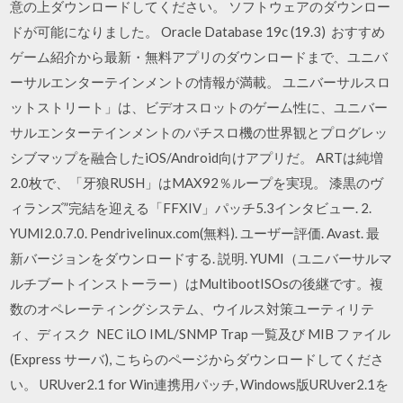
意の上ダウンロードしてください。 ソフトウェアのダウンロー
ドが可能になりました。 Oracle Database 19c (19.3) おすすめ
ゲーム紹介から最新・無料アプリのダウンロードまで、ユニバ
ーサルエンターテインメントの情報が満載。 ユニバーサルスロ
ットストリート」は、ビデオスロットのゲーム性に、ユニバー
サルエンターテインメントのパチスロ機の世界観とプログレッ
シブマップを融合したiOS/Android向けアプリだ。 ARTは純増
2.0枚で、「牙狼RUSH」はMAX92％ループを実現。 漆黒のヴ
ィランズ”完結を迎える「FFXIV」パッチ5.3インタビュー. 2.
YUMI2.0.7.0. Pendrivelinux.com(無料). ユーザー評価. Avast. 最
新バージョンをダウンロードする. 説明. YUMI（ユニバーサルマ
ルチブートインストーラー）はMultibootISOsの後継です。複
数のオペレーティングシステム、ウイルス対策ユーティリテ
ィ、ディスク NEC iLO IML/SNMP Trap 一覧及び MIB ファイル
(Express サーバ), こちらのページからダウンロードしてくださ
い。 URUver2.1 for Win連携用パッチ, Windows版URUver2.1を