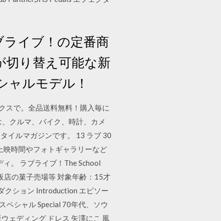
フェス ラブライブ！の定番商
が切り替え可能な新
スペシャルモデル！
入は楽天ブックスで。全品送料無料！購入毎に
は、クルマ、バイク、時計、カメ
ルマガジンです。 13 ラブ 30
上映時間やフォトギャラリーなど
ラブライブ！The School
：全国量販店の菓子売場等 対象年齢：15才
 Introduction エピソー
d スペシャル Special 70年代、ソウ
華版ウェディング ドレス 矢澤にこ 風