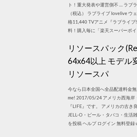
ト！重大発表や運営側不 … ラブライブ
（税込） ラブライブ loveliv
格11,440 TVアニメ『ラブライブ!』ユ
料！購入毎に「楽天スーパーポイ
リソースパック(Reso
64x64以上 モデル
リソースパ
今なら日本全国へ全品配達料金無料、即日・
me! 2017/05/24 アメ
『LIFE』です。 アメリカの古
JELL-O・ビール・タバコ・生活
を投稿 ヘルプ ログイン 無料登録