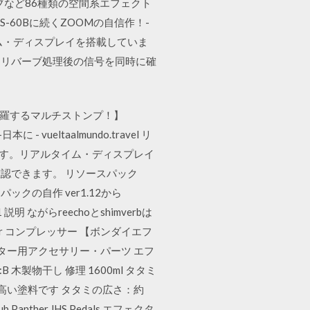
／リバーブなど86種類の空間系エフェクト
T、MS-60Bに続くZOOMの自信作！-
ルタイム・ディスプレイを搭載していま
とリバーブ処理後の信号を同時に確
を網羅するマルチストンプ！】
 - vueltaalmundo.travel リ
ます。リアルタイム・ディスプレイ
認できます。 リソースパック
スパックの自作 ver1.12から
 ながらreechoとshimverbは
sor コンプレッサー 【ボンダイエフ
ギター用アクセサリー・パーツ エフ
 木製物干し 修理 1600ml タタミ
性の高い塗料です タタミの広さ：約
b Panther,JHS Pedals エフェクタ