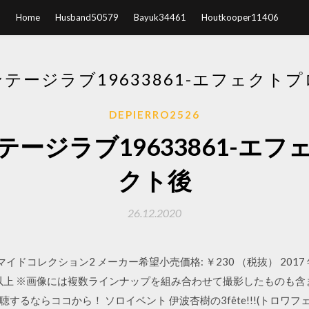
Home
Husband50579
Bayuk34461
Houtkooper11406
テージラブ19633861-エフェクト
DEPIERRO2526
ージラブ19633861-エ
クト後
26.12.2020
ドコレクション2 メーカー希望小売価格: ￥230 （税抜） 2017 年 
才以上 ※画像には複数ラインナップを組み合わせて撮影したものも含
るならココから！ ソロイベント 伊波杏樹の3fête!!!(トロワフ