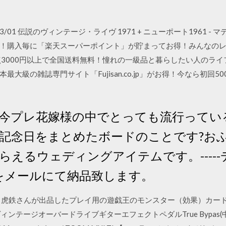
 2020/03/01 伝説のヴィンテージ・ライヴ 1971 + ニューポート1961 
！購入毎に「楽天スーパーポイント」が貯まってお得！みんなのレ
点3000円以上で全国送料無料！憧れの一級品と暮らしたい人のライ
大級の雑誌専門サイト「Fujisan.co.jp」がお得！今なら初回5
今プレ花嫁様の中でとっても流行ってい
記念日をまとめたボードのことです?お
らえるウェディングアイテムです。----
ータをメールにて納品致します。
、虎鉄さんが出品したプレイ用の遊戯王のモンスター（効果）カード
1ヴィンテージオーバードライブギターエフェクトペダルTrue Bypas(中古品