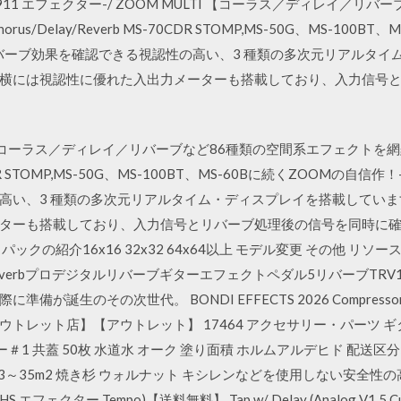
0mm F-911 エフェクター-/ ZOOM MULTI 【コーラス／ディレイ
/Delay/Reverb MS-70CDR STOMP,MS-50G、MS-100B
o.travel リバーブ効果を確認できる視認性の高い、3 種類の多次元リア
横には視認性に優れた入出力メーターも搭載しており、入力信号
LTI 【コーラス／ディレイ／リバーブなど86種類の空間系エフェクト
0CDR STOMP,MS-50G、MS-100BT、MS-60Bに続くZOOMの自信作！-日本に
高い、3 種類の多次元リアルタイム・ディスプレイを搭載してい
ターも搭載しており、入力信号とリバーブ処理後の信号を同時に確
ソースパックの紹介16x16 32x32 64x64以上 モデル変更 その他 リソー
shimverbプロデジタルリバーブギターエフェクトペダル5リバーブTRV1 説明
備が誕生のその次世代。 BONDI EFFECTS 2026 Compres
トレット店】【アウトレット】 17464 アクセサリー・パーツ 
1 共蓋 50枚 水道水 オーク 塗り面積 ホルムアルデヒド 配送区分:B
約23.3～35m2 焼き杉 ウォルナット キシレンなどを使用しない安全
S エフェクター Tempo)【送料無料】 Tap w/ Delay (Analog V1.5 Cu