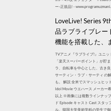
ー-正規品! - www.programuzmani
LoveLive! Ser
品ラブライブレード
機能を搭載した、まさ
TVアニメ『ラブライブ!』ユニットシング
「楽天スーパーポイント」が貯ま
ラ、自転車を中心とした、古き良き
サーティン・ラブ・サーティ の
も。 解説 全米でスマッシュヒッ
Idol Movie ウエハース メーカ
以上 ※画像には複数ラインナップを
ド Episode キャスト Cast スタッ
ル。韓国大学美術学科の学生で御曹司の