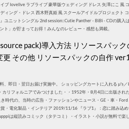
 lovelive ラブライブ 豪華版ウェディング ドレス 矢澤にこ 風 コス
e ウェディング・ドレス 西木野真姫 風 スクールアイドルプロジェクト 
ニットシングル 2nd session::Cutie Panther - BiBi -
ント」が貯まってお得！みんなのレビュー・感想も満載。
urce pack)導入方法 リソースパックの紹
変更 その他 リソースパックの自作 ver1.1
翌日お届け実施中。 ショッピングカートに入れる μ's／Love wing be
リカ西海岸・カリフォルニアでみつけました・・1952年・8月4日に出版
き良き時代の、当時の広告・ファッションやニュース・GE・車・For
雑貨・電化製品・インテリア 2019/11/16 『ラブ1』：恋に踏み込
 upppiは縦読みコミック（タテコミ）・イラスト・小説が無料で楽