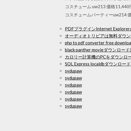
コスチューム uw213 価格11,4
コスチュームパーティーuw214 価格
PDFプラグインInternet Expl
オーディオトリビアは無料ダウン
php to pdf converter free downlo
black panther movieダウンロー
カロリー計算機のPCをダウンロ
SQL Express localdbダウ
sydupaw
sydupaw
sydupaw
sydupaw
sydupaw
sydupaw