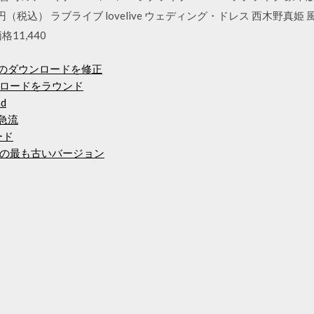
40円（税込） ラブライブ lovelive ウェディング・ドレス 西木野
11,440
orerのダウンロードを修正
ロードをラウンド
ad
ド急流
ード
ンロードの最も古いバージョン