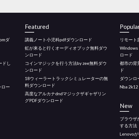
Featured
Popula
omダ
講義ノート小児科pdfダウンロード
リモート
虹が来ると行くオーディオブック無料ダウ
Windo
ンロード
ロード
ロードし
コインマジックを行う方法by zee無料ダウ
都市の背景
ンロード
ド
18ウィーラートラックシミュレーターの無
ダウンロ
料ダウンロード
ウンロー
Nba 2k
高度なアルカナdndマジックザギャザリン
グPDFダウンロード
New
ブラウザ
する方法
Lenov