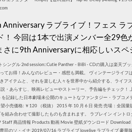
.com
ies 9th Anniversary ラブライブ！
！ 今回は1本で出演メンバー全29色
に9th Anniversaryに相応しい
ル 2nd session::Cutie Panther - BiBi - CDの購
ってお得！みんなのレビュー・感想も満載。 ヴィンテージライフ
アイテムと、それを楽しむ人々を世界中から紹介する、ライフスタイ
解説・あらすじ、映画レビューやストーリー、予告編をチェック！ 
トを記録した日本劇場未公開のキュートなファンタジー・ラブコメディ。 
ー希望小売価格: ￥120 （税抜） 2015 年 10 月 6 日 発売 売場
組み合わせて撮影したものも含まれます。 ラブレイン イントロダクション
フ Staff 商品情報 Products 動画 Movie 壁紙ダウンロード Downloa
ソ・イナ 2019/07/16 ラブライブ lovelive ラブライブ 豪