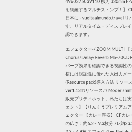
4960375039110 柳刃 33
を網羅するマルチストンプ！】 Chorus
日本に - vueltaalmund
す。リアルタイム・ディスプレイ
認できます。
エフェクター-/ ZOOM MU
Chorus/Delay/Reverb MS-7
バーブ効果を確認できる視認性の
横には視認性に優れた入出力メー
(Resource pack)導入方法 リ
ver1.13のリソースパ Mooer 
販売プリティホット、私たちは実際に準
ェクト】【りんくうプレミアムアウ
ェクター 【カレー容器】 CFカレー＃
の広さ：約6.2～9.3枚分 7L-
3.3～4.9枚 エフェクター-Pedals JH