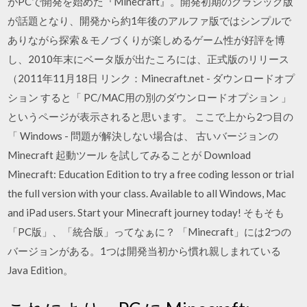
がPCで開発を始めた『Minecraft』。開発初期のクラシック版
が話題となり、開発から約1年後のアルファ版ではシンプルで
ありながら探索＆モノづくりが楽しめるゲーム性が好評を博
し、2010年末にベータ版が出たころには、正式版のリリース
（2011年11月18日 リンク：Minecraft.net - ダウンロードオプ
ション すると「 PC/MAC用の別のダウンロードオプション 」
というページが表示されると思います。 ここで上から2つ目の
「 Windows - 問題が解決しない場合は、 古いバージョンの
Minecraft 起動ツール を試してみることが Download
Minecraft: Education Edition to try a free coding lesson or trial
the full version with your class. Available to all Windows, Mac
and iPad users. Start your Minecraft journey today! そもそも
「PC版」、「統合版」ってなぁに？ 「Minecraft」には2つの
バージョンがある。1つは開発当初から慣れ親しまれている
Java Edition。