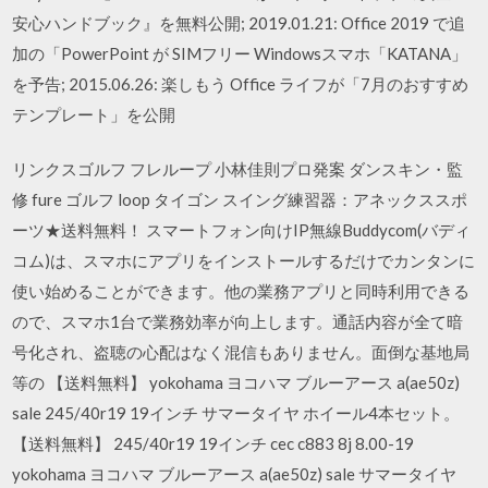
安心ハンドブック』を無料公開; 2019.01.21: Office 2019 で追
加の「PowerPoint が SIMフリー Windowsスマホ「KATANA」
を予告; 2015.06.26: 楽しもう Office ライフが「7月のおすすめ
テンプレート」を公開
リンクスゴルフ フレループ 小林佳則プロ発案 ダンスキン・監
修 fure ゴルフ loop タイゴン スイング練習器：アネックススポ
ーツ★送料無料！ スマートフォン向けIP無線Buddycom(バディ
コム)は、スマホにアプリをインストールするだけでカンタンに
使い始めることができます。他の業務アプリと同時利用できる
ので、スマホ1台で業務効率が向上します。通話内容が全て暗
号化され、盗聴の心配はなく混信もありません。面倒な基地局
等の 【送料無料】 yokohama ヨコハマ ブルーアース a(ae50z)
sale 245/40r19 19インチ サマータイヤ ホイール4本セット。
【送料無料】 245/40r19 19インチ cec c883 8j 8.00-19
yokohama ヨコハマ ブルーアース a(ae50z) sale サマータイヤ