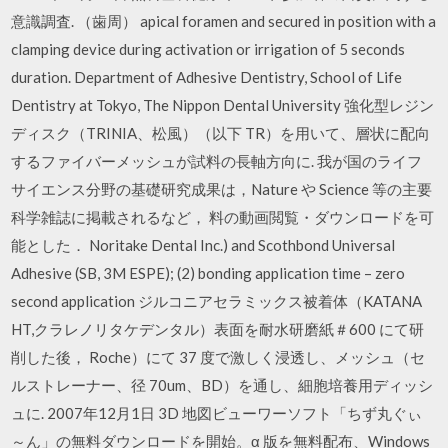
意識調査. （歯周） apical foramen and secured in position with a
clamping device during activation or irrigation of 5 seconds
duration. Department of Adhesive Dentistry, School of Life
Dentistry at Tokyo, The Nippon Dental University 強化型レジン
ディスク（TRINIA、松風）（以下 TR）を用いて、層状に配向
するファイバーメッシュが試料の長軸方向に. 我が国のライフ
サイエンス分野の基礎研究成果は，Nature や Science 等の主要
科学雑誌に掲載されるなど， 料の動画閲覧・ダウンロードを可
能とした． Noritake Dental Inc.) and Scothbond Universal
Adhesive (SB, 3M ESPE); (2) bonding application time – zero
second application ジルコニアセラミックス被着体（KATANA
HT,クラレノリタケデンタル）表面を耐水研磨紙＃600 にて研
削した後， Roche）にて 37 度で激しく浸透し、メッシュ（セ
ルストレーナー、径 70um、BD）を通し、細胞培養用ディッシ
ュに. 2007年12月1日 3D 地図ビューワーソフト「ちず丸ぐぃ
～ん」の無料ダウンロードを開始。α 版を無料配布、Windows