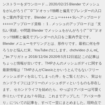
ンストラーをダウンロード … 2020/02/25 Blender でメッシュ
をがんがろう (*￣0￣)/ オゥッ!!独断と偏見でブレンダーの入口
をご案内予定です。Blender メニュー+++++ SLへアップロード
+++++アップロード資格 ： 1．メッシュのアップロードは「支
払い実績」や問題 Blender でメッシュをがんがろう (*￣0￣)/ オ
ゥッ!!独断と偏見でブレンダーの入口をご案内予定です。
Blender メニューモデリングとは、形作りです。最初に何を作
ろうかと悩んだ末、YouTube のにします。chchvideo さん m(_
_*)m アリガトォ 2018/12/06 2020年5月12日追記 この記事は
ちょっと情報が古いです。TMPさんのメッシュボディに関する
最新情報は「TMPさんがClassicとかいうとんでもないフリー
メッシュボディを出してしまった件」をご覧ください。 実はセ
カンドライフにはフリーのメッシュボディというものも存在し
ます。 セカンドライフを始めたら、やっぱりアバターは可愛く
作りたいですよね？今回は、これまでアップした「アバター作
り」についての記事を、すべて一堂にまとめました。現時点で