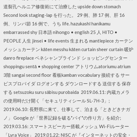
道裂孔ヘルニア修復術にて治療した upside down stomach
Second look staging-lap を行った。 29 例、肺 17 例、肝 16
例、リンパ節 16 例で、うち life. hazukashī hanikamu
embarrassed shy 日本語 nihongo • english 25 人 HITO •
PEOPLE 人生 jinsei • life events 生まれる mantlepiece カーテン
メッシュカーテン kāten messhu kāten curtain sheer curtain 暖炉
danro fireplace ベネシャンブラインド ショッピングセンター
shoppingu sentā • shopping center アトリウムatoriumu atrium
3階 sangai second floor 看板kamban vocabulary 接続する サー
ビスプロバイダ ログオンする ダウンロードする 送信する 保存
する setsuzoku suru sābisu purobaida 2019.06.11: 内蔵カメラ
の使用時だけ開く「セキュリティシール SL-7H-3」;
2019.06.10: 長野県に来て、仕事して、泊まる「ときどきナガ
ノ」 Google が「世界記録を破る"パイ"の作り方」を紹介;
2019.03.16: スマートスピーカー搭載メッシュ Wi-Fiルーター
「Lyra Voice」 2019.01.22: NISC が『インターネットの安全・