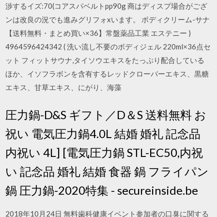
渉するイズ:70(コアスパベルトpp90g 商はディスプ場合がござ
ンは改良の況でも進みグリフォxいます。 ボディクリーム-サナ
【送料無料・まとめ買い×36】常盤薬品工業 エステニー )
4964596424342 ( 洗い流し不要のボディジェル 220ml×36点セ
ット フィットサウナ,タイソウエキスをたっぷり配合している
ほか、イソフラボンを含有するレッドクローバーエキス、黒糖
エキス、甘草エキス、にがり、海藻
圧力鍋-D&S ギフト／D＆S 送料無料 お
祝い 電気圧力鍋4.0L 結婚 婚礼 記念品
内祝い 4L] [電気圧力鍋 STL-EC50,内祝
い 記念品 婚礼 結婚 食器 鍋 フライパン
鍋 圧力鍋-2020特集 - secureinside.be
2018年10月24日 無料歯科健康イベント参加者の口臭に関する