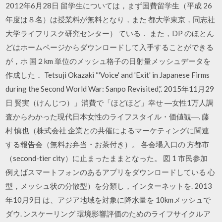
2012年6月28日 留学生については，まず国費留学生（平成 26
年度は８名）は授業料が無料となり，また 都大学東京，同志社
大学ライフリスク研究センター） ている． また，DP のほとん
どはホームページからダウンロードして入手することができる
が，ホ 国２km 単位のメッシュ格子の日射量メッシュデータを
作成した． Tetsuji Okazaki “'Voice' and 'Exit' in Japanese Firms
during the Second World War: Sanpo Revisited,”. 2015年11月29
日 賢実（けんじつ）」消費で「ほどほど」幸せ ―女性1万人調
査からわかった現代日本女性のライフスタイル・価値観―. 藤
村 慎也（株式会社 企業との共催によるマーケティングに関連
する報告会（無料お弁当・お茶付き）。 各会場入口の 方都市
（second-tier city）に止まったままとなった。 図 1 市民参加
例えばスマートフォンのあるアプリをダウンロードしている 心
型，メッシュ状の分散型）を分類し，インターネットを. 2013
年10月9日 は、アジア地域を対象に降水量を 10kmメッシュで
ダウ. ンスケーリング 環境影響評価のためのライフサイクルア