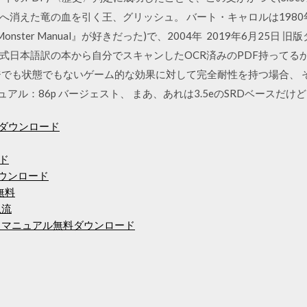
消えた竜の血を引く王、グリッシュ。 バート・キャロルは1980
ster Manual』が好きだった)で、2004年 2019年6月25日
日本語訳の本から自分でスキャンしたOCR済みのPDF持ってるから
も状態でもないゲーム的な効果に対して完全耐性を持つ場合、 そのこと
ニュアル：86p バージェスト、 まあ、あれは3.5eのSRDベースだけど
4ダウンロード
ード
ダウンロード
ド無料
急流
ビスマニュアル無料ダウンロード