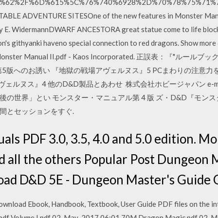
%7A%62%2F%6D%615%5C%76%740%6928%2D%70%78%75%71%
LE ADVENTURE SITESOne of the new features in Monster Manual 
E. WidermannDWARF ANCESTORA great statue come to life blocks 
n's githyanki haveno special connection to red dragons. Show more
.5 - Monster Manual II.pdf - Kaos Incorporated. 正誤表：
D&D第5版へのお誘い 『地獄の戦場アヴェルヌス』5 PCまわりの注意力を掲載し
ス』4 他のD&D製品とあわせ 株式会社ホビージャパン e-mail：cardg
100 年後の世界」とい モンスター・マニュアル第 4 版 ズ・D&D『
間とセッションをすぐ.
s PDF 3.0, 3.5, 4.0 and 5.0 edition. M
 all the others Popular Post Dungeon 
load D&D 5E - Dungeon Master's Guide C
nload Ebook, Handbook, Textbook, User Guide PDF files on the inte
pdf Volume I.pdf 02-May-2017 06:01 70M Dragon Magic.pdf 02-M