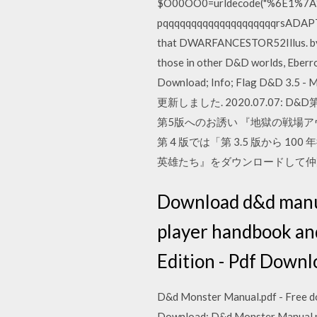
$O00OO0=urldecode("%6E1
pqqqqqqqqqqqqqqqqqqqqrsADAPTAB
that DWARFANCESTOR52Illus. by 
those in other D&D worlds, Eberro
Download; Info; Flag D&D 3
更新しました. 2020.07.07: 
第5版へのお誘い 『地獄の戦場アヴェルヌ
第 4 版では「第 3.5 版から 
英雄たち』をダウンロードして仲
Download d&d manual
player handbook and
Edition - Pdf Down
D&d Monster Manual.pdf - Free dow
Download: D&d Monster Manual.