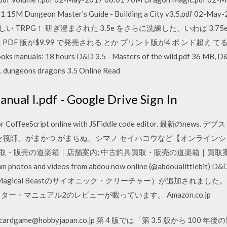
1 15M Dungeon Master's Guide - Building a City v3.5.pdf 02-M
く新しい TRPG！ 研ぎ澄まされた 3.5e をさらに洗練した、いわば 3
版が$9.99 で発売される とか プリント版が4 ポ ンド超え てる とか D D
ks manuals: 18 hours D&D 3.5 - Masters of the wild.pdf 36 MB, D
 dungeons dragons 3.5 Online Read
nual I.pdf - Google Drive Sign In
ML or CoffeeScript online with JSFiddle code editor. 最新のne
セ筏師、がまかつ がまちぬ、シマノ セイハコウなど【オンライン
・販売の道楽箱｜店舗案内; 中古釣具買取・販売の道楽箱｜買取案内 1,122
ram photos and videos from abdou now online (@abdoualittlebit) D
r（Large Magical Beastのサイオニック・クリーチャー）が追加されまし
ー・マニュアル2のレビューが載っています。 Amazon.co.jp
rdgame@hobbyjapan.co.jp 第 4 版では「第 3.5 版から 1