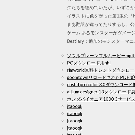
クたちを纏めていたが、いずこかへ
イラストに色を塗った第1版の『Mon
まあ翻訳が違ってたりするし、公式
ゲーム あるモンスターがダメージで
Bestiary：追加のモンスターマ
ソウルプレーンフルムービーmp
PCダウンロード用nhl
rimworld無料トレントダウンロ
doomtownリロードされたPDF
eoshd pro color 3.0ダウンロー
altium designer 13ダウンロード
ホンダパイオニア1000 3サー
jtaooqk
jtaooqk
jtaooqk
jtaooqk