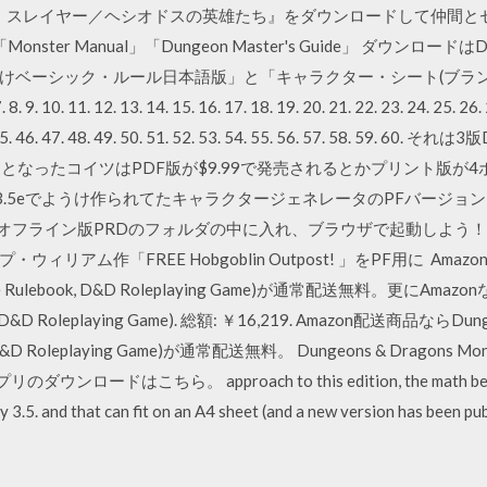
ー・スレイヤー／ヘシオドスの英雄たち』をダウンロードして仲間とセッ
k」「Monster Manual」「Dungeon Master's Guide」 ダ
ベーシック・ルール日本語版」と「キャラクター・シート(ブランク）」か
. 8. 9. 10. 11. 12. 13. 14. 15. 16. 17. 18. 19. 20. 21. 22. 23. 24. 25. 26.
 44. 45. 46. 47. 48. 49. 50. 51. 52. 53. 54. 55. 56. 57. 58. 5
売となったコイツはPDF版が$9.99で発売されるとかプリント版が4
 3.5eでようけ作られてたキャラクタージェネレータのPFバージョン
フライン版PRDのフォルダの中に入れ、ブラウザで起動しよう！ □まとめ(
アム作「FREE Hobgoblin Outpost! 」をPF用に Amazon
(Core Rulebook, D&D Roleplaying Game)が通常配送無料。更にAmazonな
ok, D&D Roleplaying Game). 総額: ￥16,219. Amazon配送商品ならDung
k, D&D Roleplaying Game)が通常配送無料。 Dungeons & Dragons Monst
リのダウンロードはこちら。 approach to this edition, the math behind 
say 3.5. and that can fit on an A4 sheet (and a new version has been p