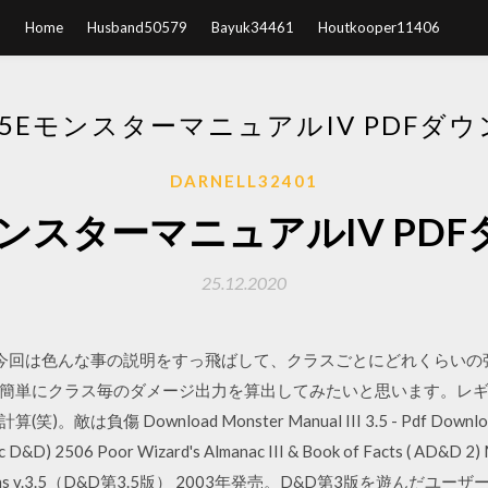
Home
Husband50579
Bayuk34461
Houtkooper11406
3.5EモンスターマニュアルIV PDFダ
DARNELL32401
eモンスターマニュアルIV PD
25.12.2020
9/05 はい、今回は色んな事の説明をすっ飛ばして、クラスごとにどれく
簡単にクラス毎のダメージ出力を算出してみたいと思います。レギ
 Download Monster Manual III 3.5 - Pdf Download. 9
ic D&D) 2506 Poor Wizard's Almanac III & Book of Facts ( AD&D 2)
& Dragons v.3.5（D&D第3.5版） 2003年発売。D&D第3版を遊