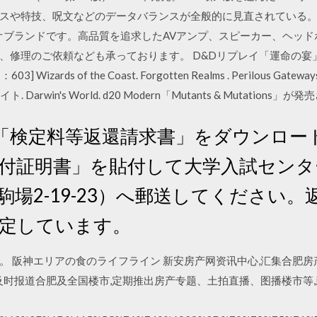
スや特技、呪文などのデータバランスが全般的に見直されている。 【
ディオブランドです。高品質を追求したAVアンプ、スピーカー、ヘッ
修理のご依頼なども承っております。 D&Dリプレイ「運命の宴」
zards of the Coast. Forgotten Realms . Perilous Gateway
Darwin's World. d20 Modern「Mutants & Mutations
「検定料等返還請求書」をダウンロー
付証明書」を貼付して大学入試センター
区駒場2-19-23）へ郵送してください
予定しています。
。 阪神エリアの食のライフライン 新安房产网资讯中心,汇集合肥
,及时报道合肥及全国楼市,定期推出房产专题、土拍直播、图播楼市等