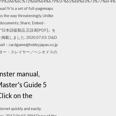
79%2A6%6C%72%6B%64%679%5F%65%68%63%73%77%6F4%2B%
IV is a set of full-pagemaps
the way threateningly. Unlike
 documents; Share; Embed ·
『"ルールブック"日本語版製品 正誤表[PDF]』を
ました. 2020.07.03: D&D
ame@hobbyjapan.co.jp
モンスター・スレイヤー／ヘシオドスの
onster manual,
Master's Guide 5
lick on the
rnet quickly and easily.
ay-2017 06:01 38M Drow of the