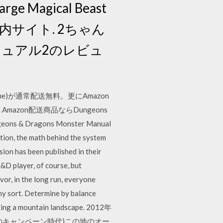
rge Magical Beast
サイト. 2ちゃん
ニュアル2のレビュ
ying Game)が通常配送無料。更にAmazon
6,219. Amazon配送商品ならDungeons
ons & Dragons Monster Manual
 the math behind the system
rsion has been published in their
&D player, of course, but
avor, in the long run, everyone
y sort. Determine by balance
icting a mountain landscape. 2012年
eのキャンペーン時代)この地のオー