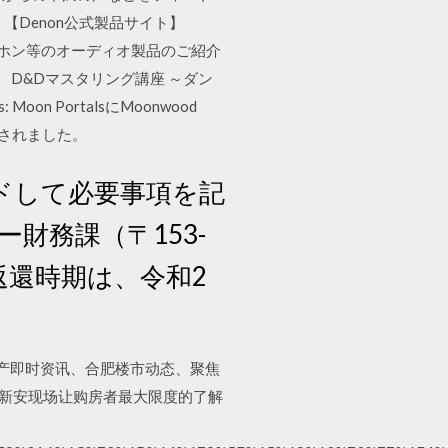
Denon公式製品サイト】
ドホン等のオーディオ製品のご紹介
 D&Dマスタリング講座 ～ダン
s: Moon PortalsにMoonwood
」が発売されました。
ドして必要事項を記
財務課（〒153-
。返還時期は、令和2
房产即时资讯、合肥楼市动态、聚焦
,新安现场让购房者最大限度的了解