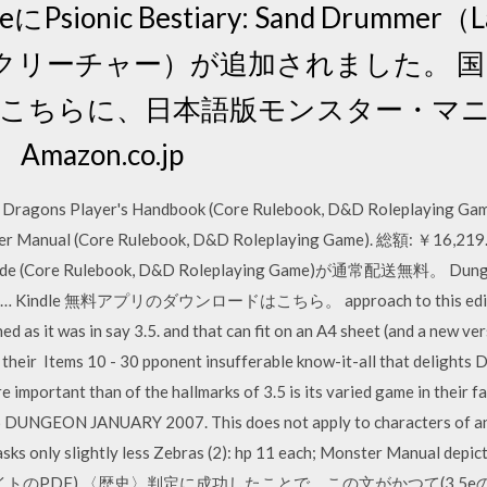
yeにPsionic Bestiary: Sand Drummer（La
リーチャー）が追加されました。 国内
8のこちらに、日本語版モンスター・マ
azon.co.jp
agons Player's Handbook (Core Rulebook, D&D Rolepla
er Manual (Core Rulebook, D&D Roleplaying Game). 総額: ￥1
uide (Core Rulebook, D&D Roleplaying Game)が通常配送無料。 Dunge
ing… Kindle 無料アプリのダウンロードはこちら。 approach to this edition,
ned as it was in say 3.5. and that can fit on an A4 sheet (and a new ve
their Items 10 - 30 pponent insufferable know-it-all that delights D
e important than of the hallmarks of 3.5 is its varied game in their f
 6 DUNGEON JANUARY 2007. This does not apply to characters of an
asks only slightly less Zebras (2): hp 11 each; Monster Manual dep
バイトのPDF) 〈歴史〉判定に成功したことで、この文がかつて(3.5