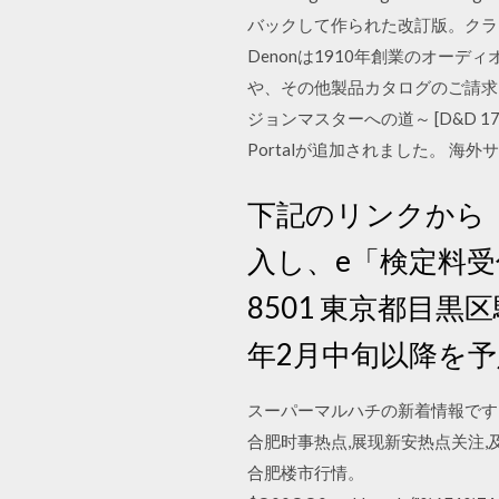
バックして作られた改訂版。クラ
Denonは1910年創業のオー
や、その他製品カタログのご請求、
ジョンマスターへの道～ [D&D 17：603] Wi
Portalが追加されました。 海外サイト. 
下記のリンクから
入し、e「検定料受
8501 東京都目黒
年2月中旬以降を
スーパーマルハチの新着情報です
合肥时事热点,展现新安热点关注
合肥楼市行情。