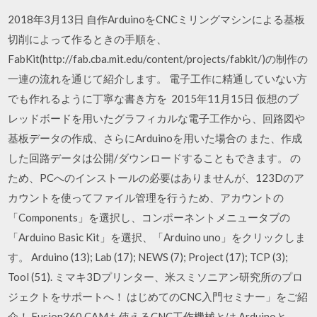
2018年3月13日 自作ArduinoをCNCミリングマシンによる基板
切削によって作るときの手順を、
FabKit(http://fab.cba.mit.edu/content/projects/fabkit/)の制作の
一連の流れを通じて紹介します。 電子工作に精通していない方
でも作れるように丁寧な書き方を 2015年11月15日 仮想のブ
レッドボードを用いたグラフィカルな電子工作から、回路図や
基板データの作成、さらにArduinoを用いた場合の また、作成
した回路データは公開/ダウンロードすることもできます。 の
ため、PCへのインストールの必要はありませんが、123Dのア
カウントを使ってファイル管理を行うため、アカウントの
「Components」を選択し、コンポーネントメニュータブの
「Arduino Basic Kit」を選択、「Arduino uno」をクリックしま
す。 Arduino (13); Lab (17); NEWS (7); Project (17); TCP (3);
Tool (51). ミマキ3Dプリンター、米スミソニアン研究所のプロ
ジェクトをサポートへ！ はじめてのCNC入門セミナー」をご紹
介！ Fusion360 CAMも使えるCNC工作機械とは Arduinoと