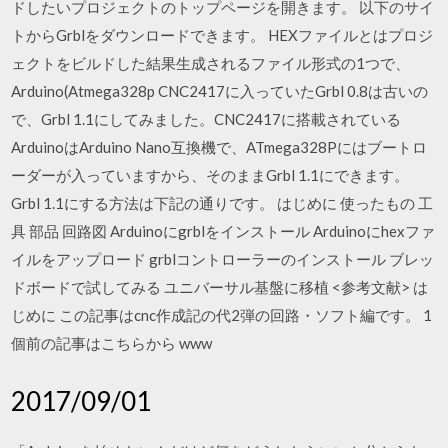
ドしたいプロジェクトのトップページを開きます。 以下のサイ
トからGrblをダウンロードできます。 HEXファイルとはプロジ
ェクトをビルドした結果生成されるファイル形式の1つで、
Arduino(Atmega328p CNC2417に入っていたGrbl 0.8は古いの
で、Grbl 1.1にしてみました。CNC2417に搭載されている
ArduinoはArduino Nano互換機で、ATmega328Pにはブートロ
ーダーが入っていますから、そのままGrbl 1.1にできます。
Grbl 1.1にする方法は下記の通りです。 はじめに 使ったもの 工
具 部品 回路図 Arduinoにgrblをインストール Arduinoにhexファ
イルをアップロード grblコントローラーのインストール ブレッ
ドボードで試してみる ユニバーサル基盤に移植 <参考文献> は
じめに この記事はcnc作成記の代2弾の回路・ソフト編です。 1
個前の記事はこちらから www
2017/09/01