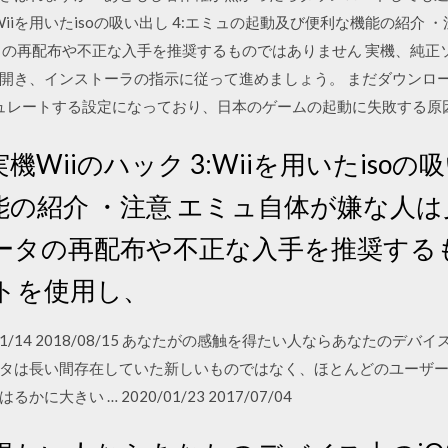
 3:Wiiを用いたisoの吸い出し 4:エミュの起動及び便利な機能の紹
タの再配布や不正な入手を推奨するものではありません 実機、純正
0.exe』を開き、インストーラの指示に従って進めましょう。 まだダウン
ミュレートする設定になっており、日本のゲームの起動に失敗する原
2:実機Wiiのハック 3:Wiiを用いたiso
能の紹介 ・注意 エミュ自体が嫌な人
ータの再配布や不正な入手を推奨する
フトを使用し、
 2020/01/14 2018/08/15 あなたがの感触を得たい人ならあなたのデ
タは長い間存在していた新しいものではなく、ほとんどのユーザ
きい … 2020/01/23 2017/07/04