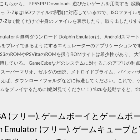
らから。 PPSSPP Downloads. 遊びたいゲームを用意する. 
を使っ 7-ZipはISOファイルの閲覧に対応しているので、ISOファイ
7-Zipで開くだけで中身のファイルを表示したり、取り出したりす
olphin Emulatorを無料ダウンロード Dolphin Emulatorは、Androi
のゲームをプレイできるようにするエミュレーターのアプリケーションです
ぞ。PS3のROMやPSVitaのROMを扱うROMサイトは希少性があり、
している。 GameCubeなどのシステムに対するこのアプリの
 スーパーマリオ、ゼルダの伝説、メトロイドプライム、バイオハ
例えば、ダウンロードフォルダなどに転送してください。これで、
ムをプレイするために(絶対見てください！) Yuzuを起動すると、title.k
mGBA (フリー). ゲームボーイとゲー
in Emulator (フリー). ゲームキュー