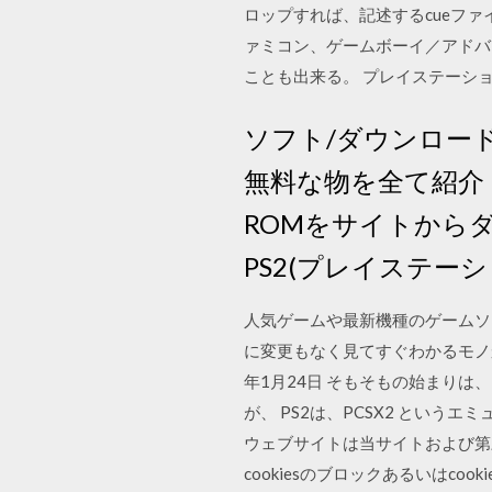
ロップすれば、記述するcueファ
ァミコン、ゲームボーイ／アドバン
ことも出来る。 プレイステーション (PlaySt
ソフト/ダウンロードサ
無料な物を全て紹介
ROMをサイトから
PS2(プレイステーシ
人気ゲームや最新機種のゲームソフト
に変更もなく見てすぐわかるモノか
年1月24日 そもそもの始まりは、↓
が、 PS2は、PCSX2 という
ウェブサイトは当サイトおよび第三
cookiesのブロックあるいはc