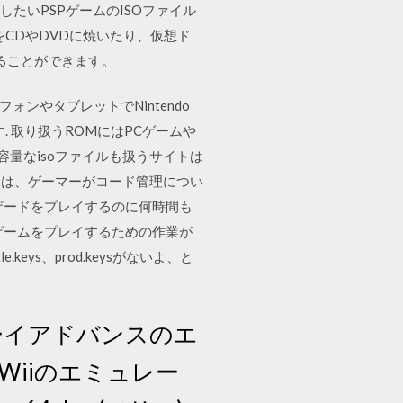
起動したいPSPゲームのISOファイル
ルをCDやDVDに焼いたり、仮想ド
ることができます。
dスマートフォンやタブレットでNintendo
. 取り扱うROMにはPCゲームや
 大容量なisoファイルも扱うサイトは
利点は、ゲーマーがコード管理につい
ザードをプレイするのに何時間も
ゲームをプレイするための作業が
eys、prod.keysがないよ、と
ムボーイアドバンスのエ
ブとWiiのエミュレー