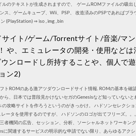
イルのテキストが生成されますので、 ゲームROMファイルの吸出し
ス、ゲームキューブ、Wii、PSP、 改造済みのPSPであればブ
ation) ⇒ iso , img , bin
イト/ゲーム/Torrentサイト/音楽/マ
！ や、エミュレータの開発・使用などは
ダウンロードし所持することや、個人で
ョン2)
ROMのある激アツダウンロードサイト情報. ROMの基本を確認する
ら、日本では普段見かけないセガのGenesisなど知っていないとわ
の攻略サイトを作ろうというのがきっかけ。 ハドソンセレクション VOL.
エミュレータを使用するのですが、 ハドソンのロゴが出てフリーズ。。。
者機関の広告、セッション、分析、ソーシャルネットワーキングco
ookiesに関連するサービスの明示的な申請でない限り、あらゆるアクショ