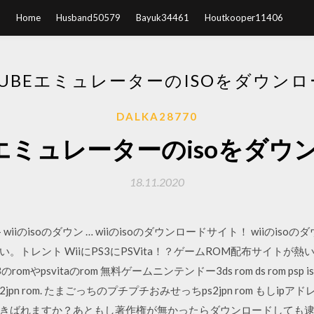
Home
Husband50579
Bayuk34461
Houtkooper11406
CUBEエミュレーターのISOをダウン
DALKA28770
beエミュレーターのisoをダ
18.11.2020
- wiiのisoのダウン … wiiのisoのダウンロードサイト！ wiiのi
トレント WiiにPS3にPSVita！？ゲームROM配布サイトが熱い 
3のromやpsvitaのrom 無料ゲームニンテンドー3ds rom ds rom p
n rom. たまごっちのプチプチおみせっちps2jpn rom もしipア
きばれますか？あともし著作権が無かったらダウンロードしても逮捕