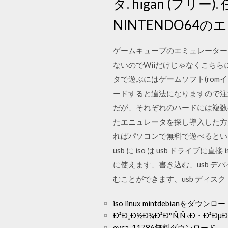
タ. higan (フリー
NINTENDO64の
ゲームキューブのエミュレーター
ないのでWiiだけじゃなくこち
タで遊ぶにはゲームソフト(rom
ードすると違法になりますので注
だが、それぞれのハードには複数
たエニュレータを探し導入した方
ればパソコンで無料で遊べるとい
usb に iso は usb ドラ
に使えます、書き込む、usb デバ
むことができます、usb ディスク
iso linux mintdebianをダウンロ
Ð²Ð¸Ð½Ð¾Ð²Ð°Ñ‚Ñ ‹Ð・Ð²Ðµ
eyca-11786無料ダウンロード