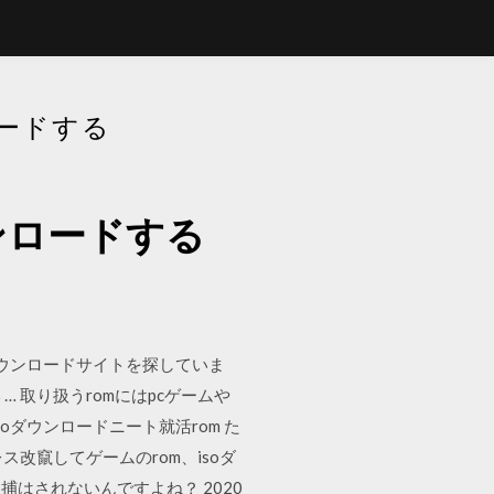
ロードする
ウンロードする
soのダウンロードサイトを探していま
… 取り扱うromにはpcゲームや
sp isoダウンロードニート就活rom た
ドレス改竄してゲームのrom、isoダ
はされないんですよね？ 2020