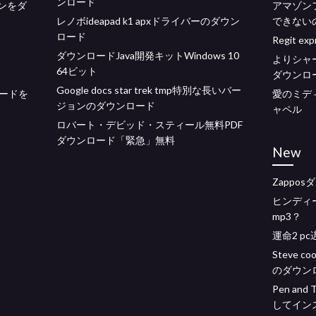
ンロード
ジョンをダ
アマゾン
レノボideapad k1 apxドライバーのダウン
できない
ロード
ド
Regit 
ダウンロードJava開発キットWindows 10
よりシャー
64ビット
ダウンロ
Google docs star trek tmp特別な長いバー
ードを
愛のミデ
ジョンのダウンロード
ャペル
ロバート・デビッド・スティール無料PDF
ダウンロード「緊急」無料
New
Zappo
ヒンディ
mp3？
運命2 p
Steve
のダウン
Pen and
してイン