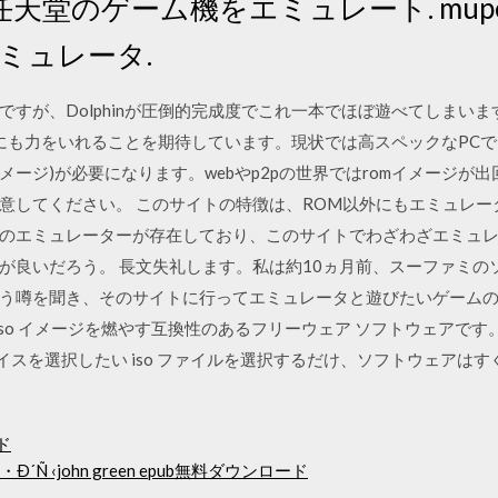
). 任天堂のゲーム機をエミュレート. mupen
エミュレータ.
ですが、Dolphinが圧倒的完成度でこれ一本でほぼ遊べてしまい
らにも力をいれることを期待しています。現状では高スペックなPCで
イメージ)が必要になります。webやp2pの世界ではromイメージ
意してください。 このサイトの特徴は、ROM以外にもエミュレ
のエミュレーターが存在しており、このサイトでわざわざエミュ
が良いだろう。 長文失礼します。私は約10ヵ月前、スーファミのソ
う噂を聞き、そのサイトに行ってエミュレータと遊びたいゲームの
イブに直接 iso イメージを燃やす互換性のあるフリーウェア ソフトウェ
イスを選択したい iso ファイルを選択するだけ、ソフトウェアはすぐ
ード
Ð・Ð´Ñ ‹john green epub無料ダウンロード