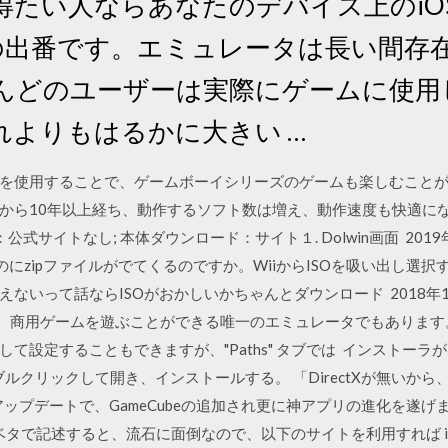
たい人ならあなたのデバイス上のiO
タの出番です。エミュレータは長い間存
んどのユーザーは実際にゲームに使用
れよりもはるかに大きい …
を使用することで、ゲームボーイシリーズのゲームも楽しむことが
発売から10年以上経ち、動作するソフト数は増え、動作速度も快適に
公式サイトなし; 本体ダウンロード：サイト１. Dolwin画面 201
のにzipファイルがでてくるのですか。WiiからISOを吸い出し選
って話ならISOがおかしいかちゃんとダウンロード 2018年1月4日 Do
り、商用ゲームを遊ぶことができる唯一のエミュレータでもあります。 
て設定することもできますが、"Paths" タブでは インストーラ
ーラをダブルクリックして開き、インストールする。 「DirectXが無いから
2にアップデートで、GameCubeの追加され更に神アプリの進化を遂
。 ベタで記述すると、流石に面倒なので、以下のサイトを利用すれば i