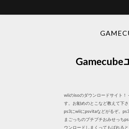
GAME
Gamecu
wiiのisoのダウンロードサイト！ 
す。お勧めのとこなど教えて下さい。
ps3にwiiにpsvitaなどがるぞ。ps
まごっちのプチプチおみせっちps2jp
ウンロードしまくってもばれると