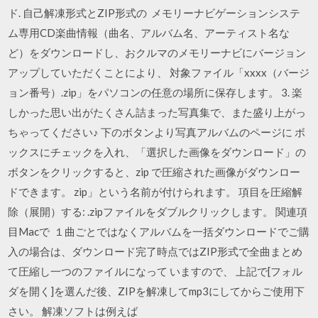
ド. 自己解凍形式とZIP形式の メモリーナビゲーションシステ
ム専用CD楽曲情報（曲名、アルバム名、アーティスト名な
ど）をダウンロードし、おクルマのメモリーナビにバージョン
アップしていただくことにより、 対象ファイル「xxxx（バージ
ョン番号）.zip」をパソコンの任意の場所に保存します。 3. 楽
しかった思い出がたくさん詰まった写真集で、また盛り上がっ
ちゃってください♪ 下のボタンより写真アルバムのページに ボ
ックスにチェックを入れ、「選択した画像をダウンロード」の
ボタンをクリックすると、zip で圧縮された画像がダウンロー
ドできます。 zip」という名前が付けられます。 項目を圧縮解
除（展開）する: .zipファイルをダブルクリックします。 関連項
目Macで １曲ごとではなくアルバムを一括ダウンロードでご購
入の場合は、ダウンロード完了時点ではZIP形式で全曲まとめ
て圧縮し一つのファイルになって いますので、 上記で[フォル
ダを開く]を選んだ後、ZIPを解凍してmp3にしてからご使用下
さい。 解凍ソフトは例えば