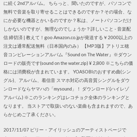
に続く2ndアルバム。 ちらっと、聞いたのですが、パソコンで
無料で音楽を取り寄せることはできるのですか？その場合、な
にか必要な機器とかいるのですか？私は、ノートパソコンだけ
しかないのですが、無理なのでしょうか？詳しいこと - 音楽配
信 締切済 | 教えて！goo Amazon.co.jpが発送する￥2000以上の
注文は通常配送無料（日本国内のみ） 【MP3版】アトリエ穂
音コンピレーションアルバム『Sound on The Water』※ダウン
ロードの販売です(sound on the water.zip) ¥ 2,800 ※こちらの価
格には消費税が含まれています。 YOASOBIのおすすめ曲(シン
グル)、アルバム、着信音 スマホ対応の高音質シングルをダウ
ンロードならヤマハの「mysound」！ ダウンロード(ハイレゾ
アルバム) ※このランキングはレコチョク全体のランキングと
なります。 当ストアで取扱いのない楽曲も含まれますので、あ
らかじめご了承ください。
2017/11/07 ビリー・アイリッシュのアーティストページで