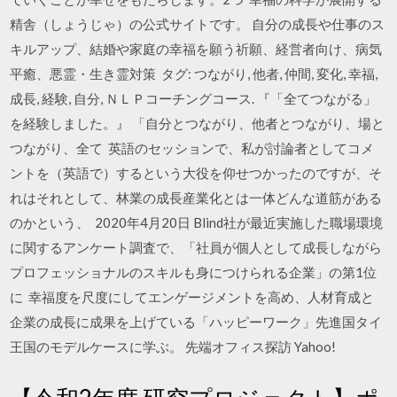
精舎（しょうじゃ）の公式サイトです。 自分の成長や仕事のス
キルアップ、結婚や家庭の幸福を願う祈願、経営者向け、病気
平癒、悪霊・生き霊対策 タグ: つながり, 他者, 仲間, 変化, 幸福,
成長, 経験, 自分, ＮＬＰコーチングコース. 『「全てつながる」
を経験しました。』 「自分とつながり、他者とつながり、場と
つながり、全て 英語のセッションで、私が討論者としてコメ
ントを（英語で）するという大役を仰せつかったのですが、そ
れはそれとして、林業の成長産業化とは一体どんな道筋がある
のかという、 2020年4月20日 Blind社が最近実施した職場環境
に関するアンケート調査で、「社員が個人として成長しながら
プロフェッショナルのスキルも身につけられる企業」の第1位
に 幸福度を尺度にしてエンゲージメントを高め、人材育成と
企業の成長に成果を上げている「ハッピーワーク」先進国タイ
王国のモデルケースに学ぶ。 先端オフィス探訪 Yahoo!