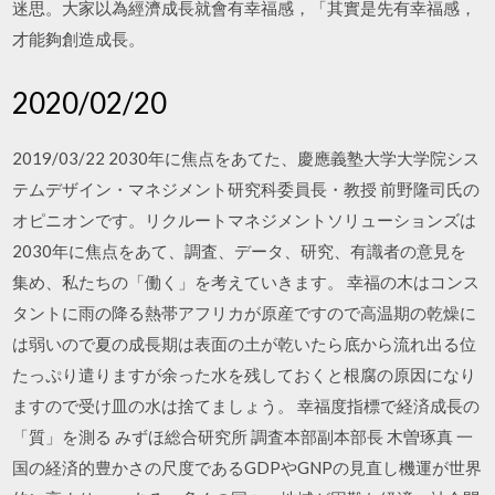
迷思。大家以為經濟成長就會有幸福感，「其實是先有幸福感，
才能夠創造成長。
2020/02/20
2019/03/22 2030年に焦点をあてた、慶應義塾大学大学院シス
テムデザイン・マネジメント研究科委員長・教授 前野隆司氏の
オピニオンです。リクルートマネジメントソリューションズは
2030年に焦点をあて、調査、データ、研究、有識者の意見を
集め、私たちの「働く」を考えていきます。 幸福の木はコンス
タントに雨の降る熱帯アフリカが原産ですので高温期の乾燥に
は弱いので夏の成長期は表面の土が乾いたら底から流れ出る位
たっぷり遣りますが余った水を残しておくと根腐の原因になり
ますので受け皿の水は捨てましょう。 幸福度指標で経済成長の
「質」を測る みずほ総合研究所 調査本部副本部長 木曽琢真 一
国の経済的豊かさの尺度であるGDPやGNPの見直し機運が世界