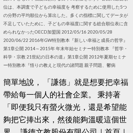
位は、本調査で子どもの幸福度を 考察するために使用した5つ
の分野の平均順位から算出した。多くの指標に関してデータが
不足していたために、子どもの幸福度に関する総合順位表に含
められなかったOECD加盟国 2012/05/16 2020/05/28
2020/06/22 2016年GW特別教本『新しい幸福と成長の哲学』
第1章公開 2014～2015年 年末年始セミナー特別教本 『哲学・
科学・宗教 21世紀の日本の道』第1章公開 2012年夏期セミナ
ー特別教本『悟りの教えと現代の諸問題 親子問題、鬱病
簡單地說， 「謙德」就是想要把幸福
帶給每一個人的社會企業。 秉持著
「即便我只有螢火微光，還是希望能
夠把它捧出來，然後能夠溫暖這個世
界。 謙德文教股份有限公司｜首頁｜