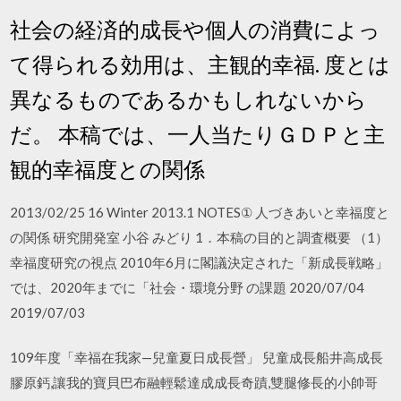
社会の経済的成長や個人の消費によっ
て得られる効用は、主観的幸福. 度とは
異なるものであるかもしれないから
だ。 本稿では、一人当たりＧＤＰと主
観的幸福度との関係
2013/02/25 16 Winter 2013.1 NOTES① 人づきあいと幸福度と
の関係 研究開発室 小谷 みどり 1．本稿の目的と調査概要 （1）
幸福度研究の視点 2010年6月に閣議決定された「新成長戦略」
では、2020年までに「社会・環境分野 の課題 2020/07/04
2019/07/03
109年度「幸福在我家—兒童夏日成長營」 兒童成長船井高成長
膠原鈣,讓我的寶貝巴布融輕鬆達成成長奇蹟,雙腿修長的小帥哥