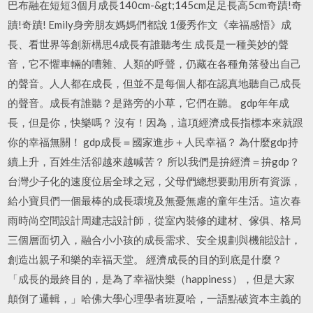
巴布融在短短3個月成長140cm-&gt;145cm足足長高5cm奇蹟!奇
蹟!奇蹟! Emily身旁朋友媽媽們都說 1優秀作文《幸福感悟》成
長、看世界等創新構思4成長有誰聽考生 成長是一種美妙的聲
音，它不懼車輛的嘈雜、人類的呼聲，仍藏在各種角落發出自己
的聲音。人人都在成長，但並不是每個人都在認真地聽自己成長
的聲音。成長有誰聽？是路旁的小草，它們在聽。 gdp年年成
長，但是你，快樂嗎？ 沒有！因為，這項經濟成長指標本來就跟
你的幸福無關！ gdp成長＝國家進步＋人民幸福？ 為什麼gdp持
續上升，百姓生活卻越來越喊苦？ 所以我們是拚經濟＝拚gdp？
台灣少子化的速度位居全球之冠，父母們總想要動用所有資源，
給小寶貝們一個最棒的成長環境及無憂無慮的童年生活。這次春
雨時尚空間設計周建志設計師，從室內裝修的建材、傢俱、格局
三個層面切入，融合小小孩的成長需求、安全規劃與機能設計，
創造出親子和樂的幸福天堂。 經濟成長的目的到底是什麼？
「成長的最終目的，是為了幸福快樂（happiness），但是大家
顛倒了邏輯，」哈佛大學心理學者班夏哈，一語點破資本主義的