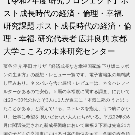
【令和2年度 研究プロジェクト】ポ
スト成長時代の経済・倫理・幸福.
研究課題 ポスト成長時代の経済・倫
理・幸福. 研究代表者 広井良典 京都
大学こころの未来研究センター
藻谷 浩介,平田 オリザ『経済成長なき幸福国家論 下り坂ニッポ
ンの生き方』の感想・レビュー一覧です。電子書籍版の無料試
し読みあり。ネタバレを含む感想・レビューは、ネタバレフィ
ルターがあるので安心。 5 層の幸福度に関する調査」において
は20〜30代のおよそ3人に1人が過去に「本気に死の うと思っ
たことがある」と訴えている。ストレスを抱え、うつ病にかか
り、仕事に希望を 見いだせない大人たちがいる。平成22年の6
月に閣議決定された新成長戦略において幸福 2 下表は先進31カ
国の子どもの幸福度における日本の順位を示す。各国の総合順